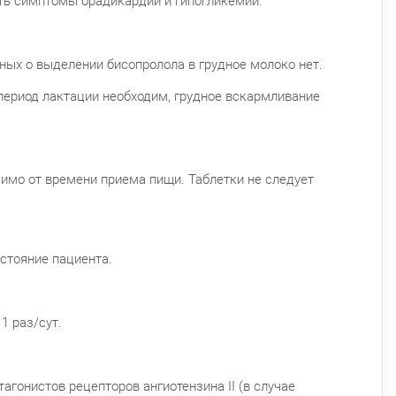
ать симптомы брадикардии и гипогликемии.
ых о выделении бисопролола в грудное молоко нет.
период лактации необходим, грудное вскармливание
симо от времени приема пищи. Таблетки не следует
стояние пациента.
1 раз/сут.
онистов рецепторов ангиотензина II (в случае