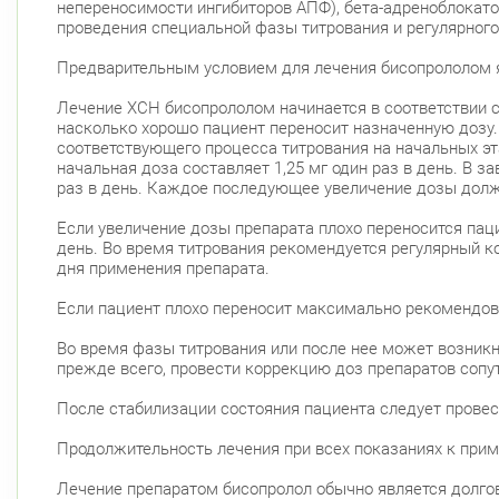
непереносимости ингибиторов АПФ), бета-адреноблокато
проведения специальной фазы титрования и регулярного
Предварительным условием для лечения бисопрололом я
Лечение ХСН бисопрололом начинается в соответствии с
насколько хорошо пациент переносит назначенную дозу.
соответствующего процесса титрования на начальных эт
начальная доза составляет 1,25 мг один раз в день. В за
раз в день. Каждое последующее увеличение дозы долж
Если увеличение дозы препарата плохо переносится па
день. Во время титрования рекомендуется регулярный 
дня применения препарата.
Если пациент плохо переносит максимально рекомендов
Во время фазы титрования или после нее может возникн
прежде всего, провести коррекцию доз препаратов соп
После стабилизации состояния пациента следует провес
Продолжительность лечения при всех показаниях к при
Лечение препаратом бисопролол обычно является долго