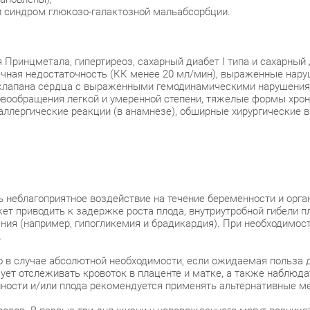
и синдром глюкозо-галактозной мальабсорбции.
Принцметала, гипертиреоз, сахарный диабет I типа и сахарны
чечная недостаточность (КК менее 20 мл/мин), выраженные нару
 клапана сердца с выраженными гемодинамическими нарушениям
овообращения легкой и умеренной степени, тяжелые формы хрон
аллергические реакции (в анамнезе), обширные хирургические в
неблагоприятное воздействие на течение беременности и орган
ет приводить к задержке роста плода, внутриутробной гибели 
ния (например, гипогликемия и брадикардия). При необходимос
.
о в случае абсолютной необходимости, если ожидаемая польза
ет отслеживать кровоток в плаценте и матке, а также наблюда
ности и/или плода рекомендуется применять альтернативные ме