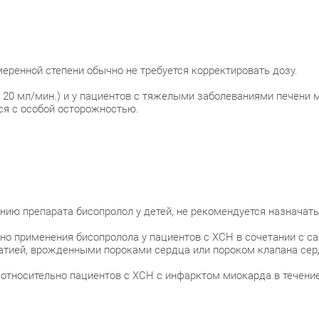
меренной степени обычно не требуется корректировать дозу.
20 мл/мин.) и у пациентов с тяжелыми заболеваниями печени м
ся с особой осторожностью.
нию препарата бисопролол у детей, не рекомендуется назначать
но применения бисопролола у пациентов с ХСН в сочетании с 
опатией, врожденными пороками сердца или пороком клапана с
 относительно пациентов с ХСН с инфарктом миокарда в течени