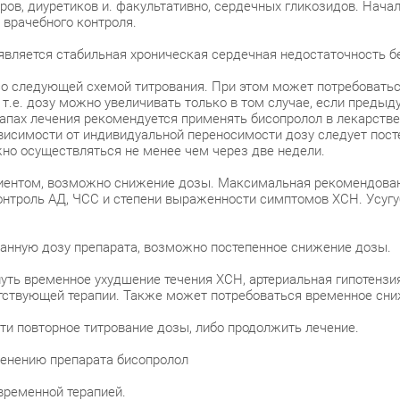
ров, диуретиков и. факультативно, сердечных гликозидов. Нача
 врачебного контроля.
вляется стабильная хроническая сердечная недостаточность бе
о следующей схемой титрования. При этом может потребоваться
 т.е. дозу можно увеличивать только в том случае, если преды
апах лечения рекомендуется применять бисопролол в лекарстве
висимости от индивидуальной переносимости дозу следует постепе
но осуществляться не менее чем через две недели.
циентом, возможно снижение дозы. Максимальная рекомендованн
контроль АД, ЧСС и степени выраженности симптомов ХСН. Усуг
анную дозу препарата, возможно постепенное снижение дозы.
уть временное ухудшение течения ХСН, артериальная гипотензия
утствующей терапии. Также может потребоваться временное сни
ти повторное титрование дозы, либо продолжить лечение.
менению препарата бисопролол
временной терапией.