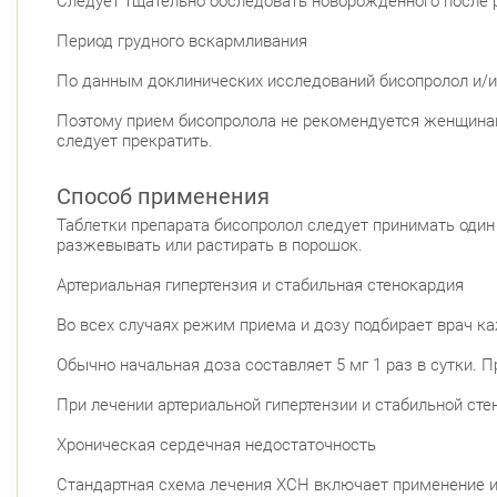
Следует тщательно обследовать новорожденного после р
Период грудного вскармливания
По данным доклинических исследований бисопролол и/и
Поэтому прием бисопролола не рекомендуется женщинам
следует прекратить.
Способ применения
Таблетки препарата бисопролол следует принимать один
разжевывать или растирать в порошок.
Артериальная гипертензия и стабильная стенокардия
Во всех случаях режим приема и дозу подбирает врач ка
Обычно начальная доза составляет 5 мг 1 раз в сутки. П
При лечении артериальной гипертензии и стабильной ст
Хроническая сердечная недостаточность
Стандартная схема лечения ХСН включает применение ин