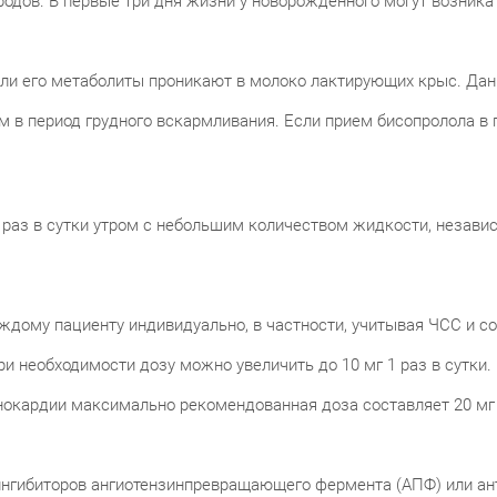
одов. В первые три дня жизни у новорожденного могут возник
ли его метаболиты проникают в молоко лактирующих крыс. Данн
 в период грудного вскармливания. Если прием бисопролола в 
 раз в сутки утром с небольшим количеством жидкости, незави
ждому пациенту индивидуально, в частности, учитывая ЧСС и со
ри необходимости дозу можно увеличить до 10 мг 1 раз в сутки.
енокардии максимально рекомендованная доза составляет 20 мг 
гибиторов ангиотензинпревращающего фермента (АПФ) или антаг