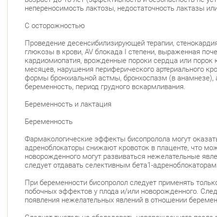
непереносимость лактозы, недостаточность лактазы ил
С осторожностью
Проведение десенсибилизирующей терапии, стенокардия 
глюкозы в крови, AV блокада I степени, выраженная по
кардиомиопатия, врожденные пороки сердца или порок
месяцев, нарушения периферического артериального кр
формы бронхиальной астмы, бронхоспазм (в анамнезе), 
беременность, период грудного вскармливания.
Беременность и лактация
Беременность
Фармакологические эффекты бисопролола могут оказать 
адреноблокаторы снижают кровоток в плаценте, что мож
новорожденного могут развиваться нежелательные явле
следует отдавать селективным бета1-адреноблокаторам
При беременности бисопролол следует применять тольк
побочных эффектов у плода и/или новорожденного. Следу
появления нежелательных явлений в отношении беремен