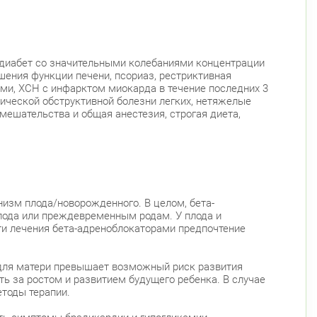
й диабет со значительными колебаниями концентрации
шения функции печени, псориаз, рестриктивная
и, ХСН с инфарктом миокарда в течение последних 3
ической обструктивной болезни легких, нетяжелые
мешательства и общая анестезия, строгая диета,
изм плода/новорожденного. В целом, бета-
плода или преждевременным родам. У плода и
ти лечения бета-адреноблокаторами предпочтение
 для матери превышает возможный риск развития
ть за ростом и развитием будущего ребенка. В случае
тоды терапии.