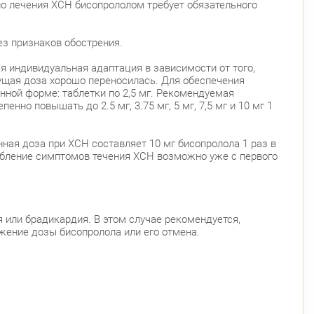
ло лечения ХСН бисопрололом требует обязательного
з признаков обострения.
 индивидуальная адаптация в зависимости от того,
дущая доза хорошо переносилась. Для обеспечения
нной форме: таблетки по 2,5 мг. Рекомендуемая
нно повышать до 2.5 мг, 3.75 мг, 5 мг, 7,5 мг и 10 мг 1
ая доза при ХСН составляет 10 мг бисопролола 1 раз в
убление симптомов течения ХСН возможно уже с первого
 или брадикардия. В этом случае рекомендуется,
жение дозы бисопролола или его отмена.