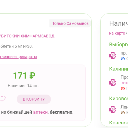
Налич
Только Самовывоз
на карте
РБИТСКИЙ ХИМФАРМЗАВОД
Выборг
аблетки 5 мг №30.
пр.
твенные препараты
Калини
171
₽
Про
8:0
Наличие:
14 шт.
Кировс
В КОРЗИНУ
Лен
 из ближайшей
аптеки
,
бесплатно
.
Красно