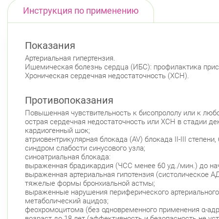
Инструкция по применению
Показания
Артериальная гипертензия.
Ишемическая болезнь сердца (ИБС): профилактика прис
Хроническая сердечная недостаточность (ХСН).
Противопоказания
Повышенная чувствительность к бисопрололу или к люб
острая сердечная недостаточность или ХСН в стадии де
кардиогенный шок;
атриовентрикулярная блокада (AV) блокада II-III степени
синдром слабости синусового узла;
синоатриальная блокада:
выраженная брадикардия (ЧСС менее 60 уд./мин.) до на
выраженная артериальная гипотензия (систолическое АД 
тяжелые формы бронхиальной астмы;
выраженные нарушения периферического артериального
метаболический ацидоз;
феохромоцитома (без одновременного применения α-адр
возраст до 18 лет (эффективность и безопасность не ус