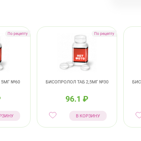
пр.
Невски
ул.
Под
Петрог
Чка
 5МГ №60
БИСОПРОЛОЛ ТАБ 2,5МГ №30
БИС
Примор
₽
96.1
₽
Сав
РЗИНУ
В КОРЗИНУ
пр.
Кол