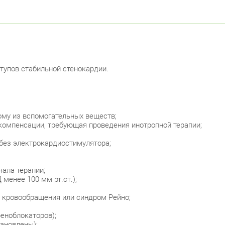
Кру
Бог
Фрунзе
тупов стабильной стенокардии.
Бел
ому из вспомогательных веществ;
компенсации, требующая проведения инотропной терапии;
, без электрокардиостимулятора;
чала терапии;
менее 100 мм рт.ст.);
 кровообращения или синдром Рейно;
еноблокаторов);
тановлены);