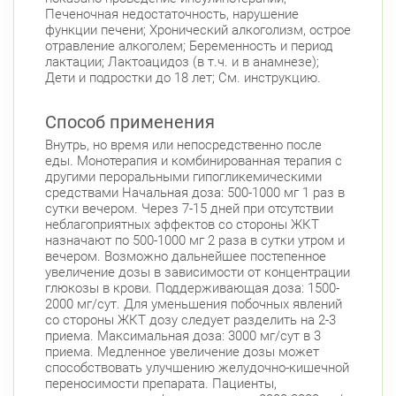
Печеночная недостаточность, нарушение
Б. Монетная ул., д. 10
Круглосуточно
функции печени; Хронический алкоголизм, острое
Горьковская
Петроградская
отравление алкоголем; Беременность и период
Чкаловская
лактации; Лактоацидоз (в т.ч. и в анамнезе);
Дети и подростки до 18 лет; См. инструкцию.
Приморский район
Туристская ул., д.28 к.1
Круглосуточно
Способ применения
Беговая
Внутрь, но время или непосредственно после
Савушкина ул., д.143
еды. Монотерапия и комбинированная терапия с
Круглосуточно
другими пероральными гипогликемическими
Беговая
средствами Начальная доза: 500-1000 мг 1 раз в
пр. Королёва, д. 61
сутки вечером. Через 7-15 дней при отсутствии
Круглосуточно
неблагоприятных эффектов со стороны ЖКТ
Комендантский пр.
назначают по 500-1000 мг 2 раза в сутки утром и
Комендантский пр., д. 34 к. 1
вечером. Возможно дальнейшее постепенное
Круглосуточно
увеличение дозы в зависимости от концентрации
Комендантский пр.
глюкозы в крови. Поддерживающая доза: 1500-
Комендантский пр. 67
2000 мг/сут. Для уменьшения побочных явлений
Круглосуточно
со стороны ЖКТ дозу следует разделить на 2-3
Комендантский пр.
приема. Максимальная доза: 3000 мг/сут в 3
Коломяжский пр. 26 (Аллея Поликарпова, д.
приема. Медленное увеличение дозы может
способствовать улучшению желудочно-кишечной
2)
Круглосуточно
переносимости препарата. Пациенты,
Пионерская