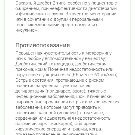
Сахарный диабет 2 типа, особенно у пациентов с
Ленинский пр., д. 88
Круглосуточно
ожирением, при неэффективности диетотерапии
Юго-Западная
и физических нагрузок: В качестве монотерапии
или в сочетании с другими пероральными
Московский район
гипогликемическими средствами, или с
Авиационная улица, д. 7
инсулином.
Круглосуточно
Парк Победы
Электросила
Противопоказания
Невский район
Повышенная чувствительность к метформину
ул. Чудновского, д. 19 (Российский пр., д. 7)
или к любому вспомогательному веществу;
Круглосуточно
Диабетический кетоацидоз, диабетическая
Проспект Большевиков
прекома, кома; Почечная недостаточность или
нарушение функции почек (КК менее 60 мл/мин);
ул. Дыбенко ул., д. 8, к. 3
Круглосуточно
Острые состояния, протекающие с риском
Улица Дыбенко
развития нарушения функции почек:
дегидратация (при диарее, рвоте), тяжелые
Подвойского 6/5 (Белышева, 5)
8:00-22:00
инфекционные заболевания, шок; Клинически
Проспект Большевиков
Улица Дыбенко
выраженные проявления острых или хронических
заболеваний, которые могут приводить к
Петроградский район
развитию тканевой гипоксии (в том числе,
сердечная или дыхательная недостаточность,
Чкаловский пр., д. 60
Круглосуточно
острый инфаркт миокарда); Обширные
Петроградская
Спортивная
хирургические операции и травмы, когда
Чкаловская
показано проведение инсулинотерапии;