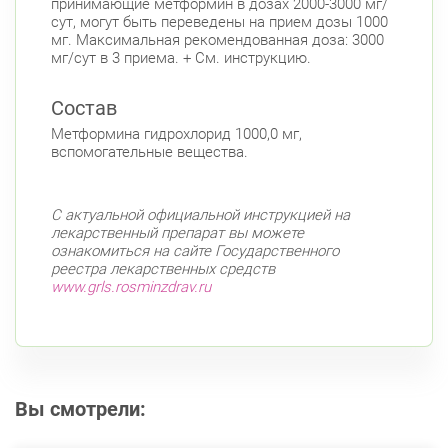
принимающие метформин в дозах 2000-3000 мг/
сут, могут быть переведены на прием дозы 1000
Богатырский пр., д. 28
Круглосуточно
мг. Максимальная рекомендованная доза: 3000
Пионерская
Комендантский пр.
мг/сут в 3 приема. + См. инструкцию.
Фрунзенский район
Состав
Дунайский пр., д. 34/16
Круглосуточно
Дунайская
Метформина гидрохлорид 1000,0 мг,
вспомогательные вещества.
Белы Куна, д.1, к.1
8:00-22:00
Бухарестская
Международная
С актуальной официальной инструкцией на
лекарственный препарат вы можете
ознакомиться на сайте Государственного
реестра лекарственных средств
www.grls.rosminzdrav.ru
Вы смотрели: