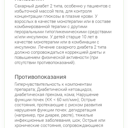
Сахарный диабет 2 типа, особенно у пациентов с
Ленинский пр., д. 88
Круглосуточно
избыточной массой тела, для контроля
Юго-Западная
концентрации глюкозы в плазме крови. У
взрослых в качестве монотерапии или в составе
Невский район
комбинированной терапии с другими
ул. Чудновского, д. 19 (Российский пр., д. 7)
пероральными гипогликемическими средствами
и/или инсулином. У детей старше 10 лет в
Круглосуточно
качестве монотерапии или в комбинации с
Проспект Большевиков
инсулином. Лечение сахарного диабета 2 типа
должно сопровождаться коррекцией диеты и
ул. Дыбенко ул., д. 8, к. 3
Круглосуточно
повышением физической активности (при
Улица Дыбенко
отсутствии противопоказаний).
Подвойского 6/5 (Белышева, 5)
8:00-22:00
Проспект Большевиков
Улица Дыбенко
Противопоказания
Петроградский район
Гиперчувствительность к компонентам
препарата; Диабетический кетоацидоз,
Чкаловский пр., д. 60
Круглосуточно
диабетическая прекома, кома; Нарушение
Петроградская
Спортивная
функции почек (КК < 60 мл/мин); Острые
Чкаловская
состояния, протекающие с риском развития
нарушения функции почек: дегидратация
Б. Монетная ул., д. 10
Круглосуточно
(например, при диарее, рвоте), тяжелые
Горьковская
Петроградская
инфекционные заболевания, шок; Острые или
Чкаловская
хронические состояния, сопровождающиеся