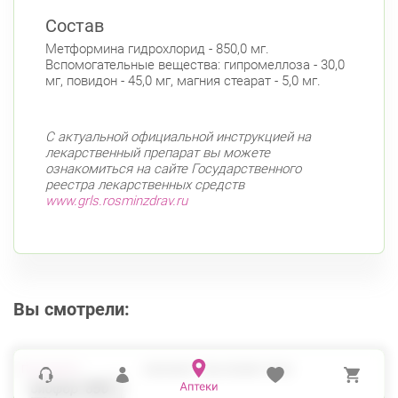
Фрунзенский район
Состав
Дунайский пр., д. 34/16
Круглосуточно
Дунайская
Метформина гидрохлорид - 850,0 мг.
Вспомогательные вещества: гипромеллоза - 30,0
мг, повидон - 45,0 мг, магния стеарат - 5,0 мг.
С актуальной официальной инструкцией на
лекарственный препарат вы можете
ознакомиться на сайте Государственного
реестра лекарственных средств
www.grls.rosminzdrav.ru
Вы смотрели:
СИОФОР ТАБ 850МГ №60