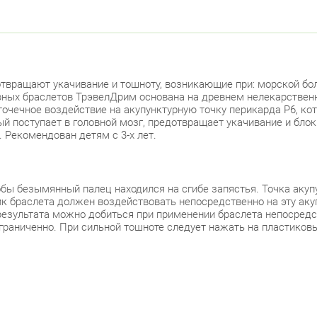
вращают укачивание и тошноту, возникающие при: морской боле
урных браслетов ТрэвелДрим основана на древнем нелекарстве
точечное воздействие на акупунктурную точку перикарда P6, ко
рый поступает в головной мозг, предотвращает укачивание и бл
 Рекомендован детям с 3-х лет.
обы безымянный палец находился на сгибе запястья. Точка аку
браслета должен воздействовать непосредственно на эту акуп
 результата можно добиться при применении браслета непосредс
раниченно. При сильной тошноте следует нажать на пластиков