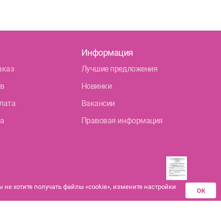
Информация
аказ
Лучшие предложения
тв
Новинки
лата
Вакансии
ра
Правовая информация
не хотите получать файлы «cookie», измените настройки
ОК
Разрешения аптек-
партнеров на
дистанционную продажу
лекарственных средств