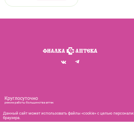
Круглосуточно
режим работы большинства аптек
+7 (812) 292-00-00
Данный сайт может использовать файлы «cookie» с целью персонализ
справочная служба с 9:00 до 21:00
браузера.
с 9:00 до 21:00
бронирование и доставка