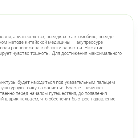
зни, авиаперелетах, поездках в автомобиле, поезде,
нном методе китайской медицины — акупрессуре
торая расположена в области запястья. Нажатие
окирует чувство тошноты. Для достижения максимального
пунктуры будет находиться под указательным пальцем
унктурную точку на запястье. Браслет начинает
твенно перед началом путешествия, до появления
ый шарик пальцем, что обеспечит быстрое подавление