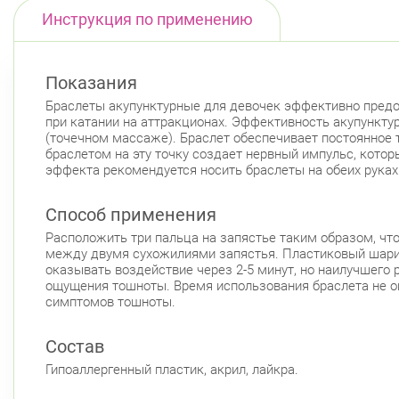
Инструкция по применению
Показания
Браслеты акупунктурные для девочек эффективно предот
при катании на аттракционах. Эффективность акупункт
(точечном массаже). Браслет обеспечивает постоянное 
браслетом на эту точку создает нервный импульс, кото
эффекта рекомендуется носить браслеты на обеих руках.
Способ применения
Расположить три пальца на запястье таким образом, чт
между двумя сухожилиями запястья. Пластиковый шарик 
оказывать воздействие через 2-5 минут, но наилучшего
ощущения тошноты. Время использования браслета не ог
симптомов тошноты.
Состав
Гипоаллергенный пластик, акрил, лайкра.