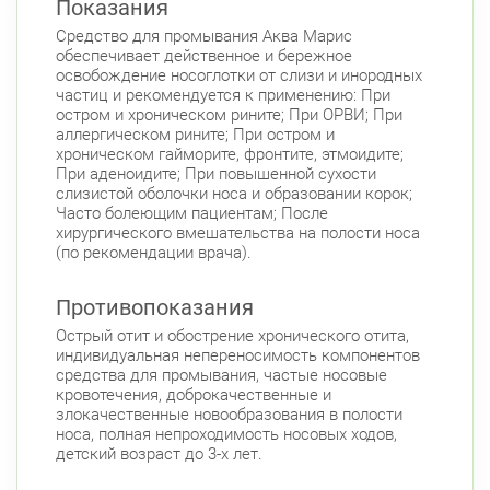
Показания
Невский район
Средство для промывания Аква Марис
ул. Чудновского, д. 19 (Российский пр., д. 7)
обеспечивает действенное и бережное
освобождение носоглотки от слизи и инородных
Круглосуточно
Проспект Большевиков
частиц и рекомендуется к применению: При
остром и хроническом рините; При ОРВИ; При
ул. Дыбенко ул., д. 8, к. 3
аллергическом рините; При остром и
Круглосуточно
Улица Дыбенко
хроническом гайморите, фронтите, этмоидите;
При аденоидите; При повышенной сухости
Петроградский район
слизистой оболочки носа и образовании корок;
Часто болеющим пациентам; После
Чкаловский пр., д. 60
Круглосуточно
хирургического вмешательства на полости носа
Петроградская
Спортивная
(по рекомендации врача).
Чкаловская
Противопоказания
Б. Монетная ул., д. 10
Круглосуточно
Горьковская
Петроградская
Острый отит и обострение хронического отита,
Чкаловская
индивидуальная непереносимость компонентов
средства для промывания, частые носовые
Приморский район
кровотечения, доброкачественные и
злокачественные новообразования в полости
пр. Королёва, д. 61
Круглосуточно
носа, полная непроходимость носовых ходов,
Комендантский пр.
детский возраст до 3-х лет.
Комендантский пр., д. 34 к. 1
Круглосуточно