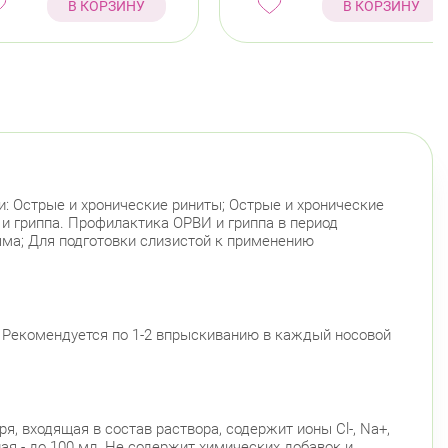
В КОРЗИНУ
В КОРЗИНУ
инский пр., д.104
Круглосуточно
Юго-Западная
Ленинский проспект
гвардейский район
 Наставников, д. 19
Круглосуточно
Ладожская
сельский район
инский пр., д.78, к.1
Круглосуточно
и: Острые и хронические риниты; Острые и хронические
Юго-Западная
и гриппа. Профилактика ОРВИ и гриппа в период
ыма; Для подготовки слизистой к применению
инский пр., д. 88
Круглосуточно
Юго-Западная
ский район
ационная улица, д. 7
 Рекомендуется по 1-2 впрыскиванию в каждый носовой
Круглосуточно
Парк Победы
Электросила
й район
 Чудновского, д. 19 (Российский пр., д. 7)
Круглосуточно
я, входящая в состав раствора, содержит ионы Cl-, Na+,
Проспект Большевиков
нная - до 100 мл. Не содержит химических добавок и