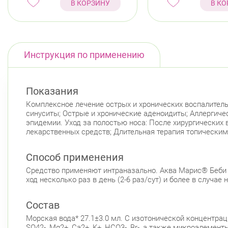
В КОРЗИНУ
В КО
Инструкция по применению
Показания
Комплексное лечение острых и хронических воспалитель
синуситы; Острые и хронические аденоидиты; Аллергиче
эпидемии. Уход за полостью носа: После хирургических 
лекарственных средств; Длительная терапия топическим
Способ применения
Средство применяют интраназально. Аква Марис® Беби 
ход несколько раз в день (2-6 раз/сут) и более в случае
Состав
Морская вода* 27.1±3.0 мл. С изотонической концентраци
SO42-, Mg2+, Ca2+, K+, HCO3-, Br-, а также микроэлемент