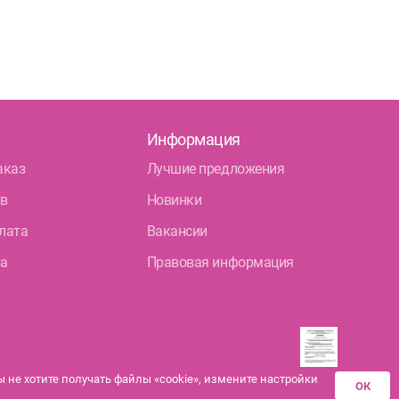
ендантский пр., д. 34 к. 1
Круглосуточно
Комендантский пр.
ендантский пр. 67
Круглосуточно
Комендантский пр.
омяжский пр. 26 (Аллея Поликарпова, д. 2)
глосуточно
Информация
Пионерская
аказ
Лучшие предложения
атырский пр., д. 28
Круглосуточно
Пионерская
Комендантский пр.
тв
Новинки
нский район
лата
Вакансии
айский пр., д. 34/16
Круглосуточно
ра
Правовая информация
Дунайская
ы Куна, д.1, к.1
8:00-22:00
Бухарестская
Международная
не хотите получать файлы «cookie», измените настройки
ОК
Разрешения аптек-