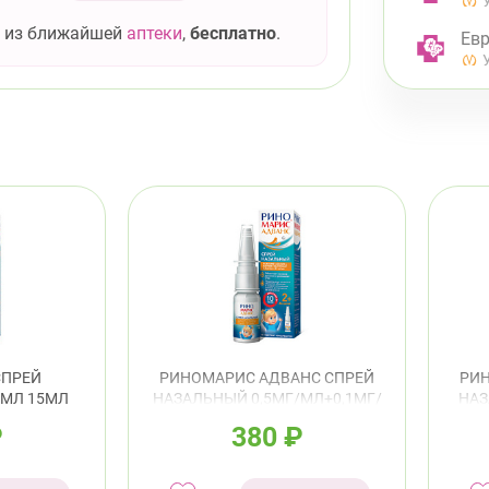
 из ближайшей
аптеки
,
бесплатно
.
Евр
Выборг
ул.
пр.
Калини
Про
8:0
пр.
СПРЕЙ
РИНОМАРИС АДВАНС СПРЕЙ
РИН
/МЛ 15МЛ
НАЗАЛЬНЫЙ 0,5МГ/МЛ+0,1МГ/
НАЗ
МЛ 15МЛ
Кировс
₽
380
₽
пр.