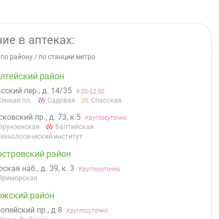
ие в аптеках:
/
по району
/
по станции метро
лтейский район
сский пер., д. 14/35
9:00-22:00
Сенная пл.
Садовая
Спасская
ковский пр., д. 73, к.5
Круглосуточно
Фрунзенская
Балтийская
Технологический институт
островский район
ская наб., д. 39, к. 3
Круглосуточно
Приморская
ожский район
опейский пр., д.8
Круглосуточно