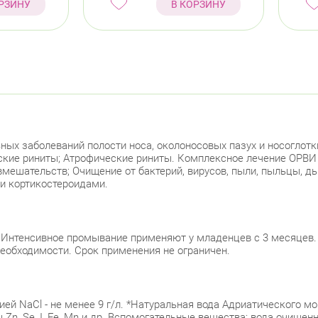
РЗИНУ
В КОРЗИНУ
Лен
Красно
пр.
Красно
Лен
ных заболеваний полости носа, околоносовых пазух и носоглотк
ские риниты; Атрофические риниты. Комплексное лечение ОРВИ 
вмешательств; Очищение от бактерий, вирусов, пыли, пыльцы, д
Лен
и кортикостероидами.
Москов
Ави
Интенсивное промывание применяют у младенцев с 3 месяцев.
 необходимости. Срок применения не ограничен.
Невски
ул.
ей NaCl - не менее 9 г/л. *Натуральная вода Адриатического мор
ы Zn, Se, I, Fe, Mn и др. Вспомогательные вещества: вода очище