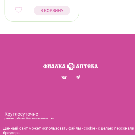
В КОРЗИНУ
Круглосуточно
режим работы большинства аптек
+7 (812) 292-00-00
Данный сайт может использовать файлы «cookie» с целью персонализ
браузера.
справочная служба с 9:00 до 21:00