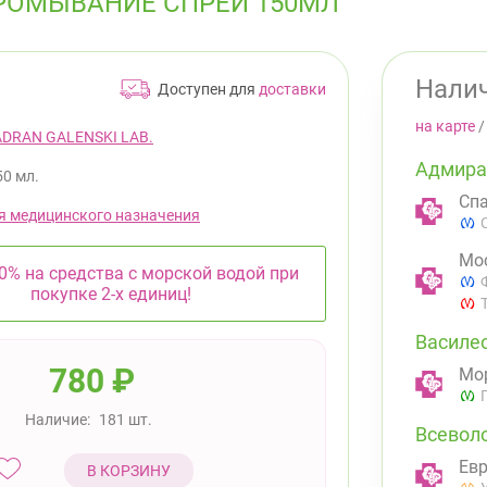
РОМЫВАНИЕ СПРЕЙ 150МЛ
Налич
Доступен для
доставки
на карте
ADRAN GALENSKI LAB.
Адмира
50 мл.
Спа
я медицинского назначения
Мос
0% на средства с морской водой при
покупке 2-х единиц!
Василе
780
₽
Мор
Наличие:
181 шт.
Всевол
Евр
В КОРЗИНУ