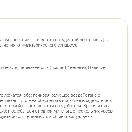
ном давлении. При вегето-сосудистой дистонии. Для
егчения климактерического синдрома.
очность; Беременность (после 12 недели); Наличие
го ложатся, обеспечивая колющее воздействие с
давливания должна обеспечить колющее воздействие в
о высокой эффективности воздействия. Время и сила
жет колебаться от одной минуты до нескольких часов,
ируйтесь со специалистом об индивидуальных