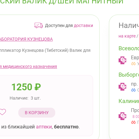
СКИЙ ВАЛИК Д/ШЕИ МАГНИТНЫЙ
Налич
Доступен для
доставки
на карте
АБОРАТОРИЯ КУЗНЕЦОВА
Всевол
ппликатор Кузнецова (Тибетский) Валик для
Евр
я медицинского назначения
Выборг
пр.
1250
₽
Наличие:
3 шт.
Калини
Про
В КОРЗИНУ
8:0
 из ближайшей
аптеки
,
бесплатно
.