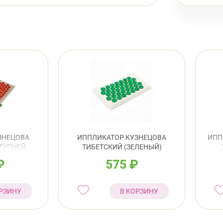
ЗНЕЦОВА
ИППЛИКАТОР КУЗНЕЦОВА
ИПП
ТУПНЕЙ
ТИБЕТСКИЙ (ЗЕЛЕНЫЙ)
 МЯГКОЙ
П
₽
575
₽
Е
РЗИНУ
В КОРЗИНУ