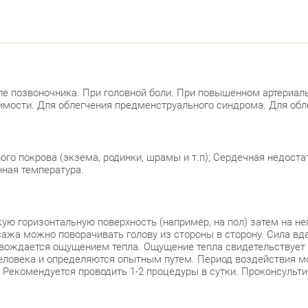
ле позвоночника. При головной боли. При повышенном артериаль
имости. Для облегчения предменструального синдрома. Для обл
о покрова (экзема, родинки, шрамы и т.п); Сердечная недостат
ная температура.
ю горизонтальную поверхность (например, на пол) затем на не
сажа можно поворачивать голову из стороны в сторону. Сила в
овождается ощущением тепла. Ощущение тепла свидетельствует 
ловека и определяются опытным путем. Период воздействия мо
. Рекомендуется проводить 1-2 процедуры в сутки. Проконсульт