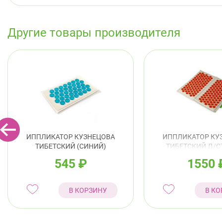
Другие товары производителя
ИППЛИКАТОР КУЗНЕЦОВА
ИППЛИКАТОР КУ
ТИБЕТСКИЙ (СИНИЙ)
ТИБЕТСКИЙ Д/С
МАГНИТНЫЙ НА
545
₽
1550
ПОДЛОЖК
В КОРЗИНУ
В КО