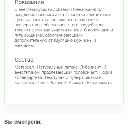
Показания
Красносельский район
С анестезирующей добавкой (бензокаин) для
Ленинский пр., д. 88
Круглосуточно
продления полового акта. Пропитка анестетиком
Юго-Западная
кусочка воска, расположенного в кончике
презерватива, обеспечивает его воздействие
Московский район
только на нужные участки пениса. С колечками и
Авиационная улица, д. 7
пупырышками, обеспечивающими
Круглосуточно
дополнительную стимуляцию мужчины и
Парк Победы
Электросила
женщины.
Невский район
Состав
ул. Чудновского, д. 19 (Российский пр., д. 7)
Круглосуточно
Материал - Натуральный латекс. Лубрикант - С
Проспект Большевиков
анестетиком, продлевающим половой акт. Форма
- Стандартная. Текстура - С пупырышками и
ул. Дыбенко ул., д. 8, к. 3
Круглосуточно
кольцами. Цвет - Розовый. Аромат - Без аромата.
Улица Дыбенко
Подвойского 6/5 (Белышева, 5)
8:00-22:00
Проспект Большевиков
Улица Дыбенко
Петроградский район
Чкаловский пр., д. 60
Вы смотрели:
Круглосуточно
Петроградская
Спортивная