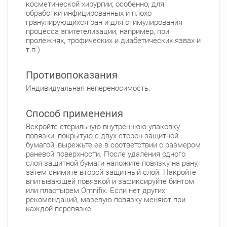
косметической хирургии; особенно, для
обработки инфицированных и плохо
гранулирующихся ран и для стимулирования
процесса эпитетелизации, например, при
пролежнях, трофических и диабетических язвах и
т.п.).
Противопоказания
Индивидуальная непереносимость.
Способ применения
Вскройте стерильную внутреннюю упаковку
повязки, покрытую с двух сторон защитной
бумагой, вырежьте ее в соответствии с размером
раневой поверхности. После удаления одного
слоя защитной бумаги наложите повязку на рану,
затем снимите второй защитный слой. Накройте
впитывающей повязкой и зафиксируйте бинтом
или пластырем Omnifix. Если нет других
рекомендаций, мазевую повязку меняют при
каждой перевязке.