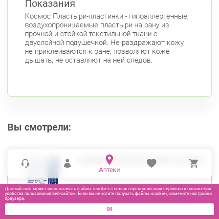
Показания
Авиационная улица, д. 7
Космос Пластыри-пластинки - гипоаллергенные,
Круглосуточно
Парк Победы
Электросила
воздухопроницаемые пластыри на рану из
прочной и стойкой текстильной ткани с
Невский район
двуслойной подушечкой. Не раздражают кожу,
не приклеиваются к ране, позволяют коже
ул. Чудновского, д. 19 (Российский пр., д. 7)
дышать, не оставляют на ней следов.
Круглосуточно
Проспект Большевиков
ул. Дыбенко ул., д. 8, к. 3
Круглосуточно
Улица Дыбенко
Подвойского 6/5 (Белышева, 5)
8:00-22:00
Вы смотрели:
Проспект Большевиков
Улица Дыбенко
Петроградский район
Чкаловский пр., д. 60
КОСМОС Л/ПЛ ПЛАСТИНКА 6*2СМ №5
Круглосуточно
Петроградская
Спортивная
Чкаловская
Данный сайт может использовать файлы «cookie» с целью персонализации сервисов и повышения
удобства пользования веб-сайтом. Если вы не хотите получать файлы «cookie», измените настройки
Б. Монетная ул., д. 10
Круглосуточно
браузера.
Горьковская
Петроградская
ОК
Чкаловская