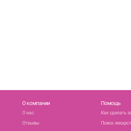
ул.
Под
Петрог
Чка
Б. 
Примор
Тур
О компании
Помощь
Сав
О нас
Как сделать з
пр.
Отзывы
Поиск лекарс