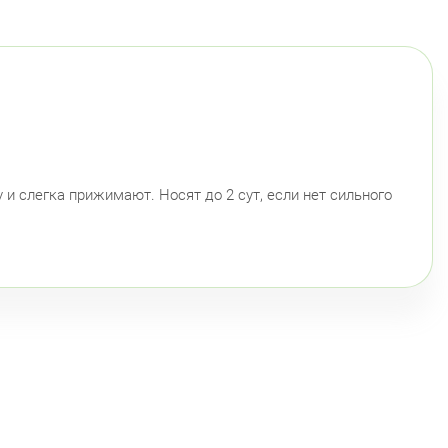
инский пр., д.104
Круглосуточно
Юго-Западная
Ленинский проспект
гвардейский район
 Наставников, д. 19
Круглосуточно
Ладожская
сельский район
инский пр., д.78, к.1
 слегка прижимают. Носят до 2 сут, если нет сильного
Круглосуточно
Юго-Западная
инский пр., д. 88
Круглосуточно
Юго-Западная
ский район
ационная улица, д. 7
Круглосуточно
Парк Победы
Электросила
й район
 Чудновского, д. 19 (Российский пр., д. 7)
Круглосуточно
Проспект Большевиков