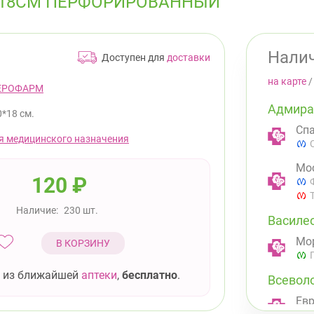
0*18СМ ПЕРФОРИРОВАННЫЙ
Налич
Доступен для
доставки
на карте
ЕРОФАРМ
Адмира
0*18 см.
Спа
я медицинского назначения
Мос
120
₽
Наличие:
230 шт.
Василе
Мор
В КОРЗИНУ
 из ближайшей
аптеки
,
бесплатно
.
Всевол
Евр