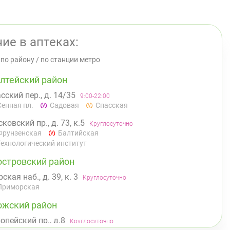
ие в аптеках:
/
по району
/
по станции метро
лтейский район
сский пер., д. 14/35
9:00-22:00
Сенная пл.
Садовая
Спасская
ковский пр., д. 73, к.5
Круглосуточно
Фрунзенская
Балтийская
Технологический институт
островский район
ская наб., д. 39, к. 3
Круглосуточно
Приморская
ожский район
опейский пр., д.8
Круглосуточно