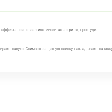
Лен
Красно
пр.
ффекта при невралгиях, миозитах, артритах, простуде.
Красно
Лен
рают насухо. Снимают защитную пленку, накладывают на кожу и
Лен
Москов
Ави
Невски
ул.