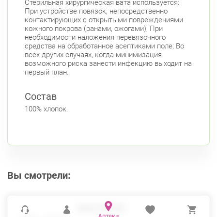
Стерильная хирургическая вата используется:
Авиационная улица, д. 7
При устройстве повязок, непосредственно
Круглосуточно
контактирующих с открытыми повреждениями
Парк Победы
Электросила
кожного покрова (ранами, ожогами); При
Невский район
необходимости наложения перевязочного
средства на обработанное асептиками поле; Во
ул. Чудновского, д. 19 (Российский пр., д. 7)
всех других случаях, когда минимизация
Круглосуточно
возможного риска занести инфекцию выходит на
Проспект Большевиков
первый план.
ул. Дыбенко ул., д. 8, к. 3
Круглосуточно
Состав
Улица Дыбенко
100% хлопок.
Подвойского 6/5 (Белышева, 5)
8:00-22:00
Проспект Большевиков
Улица Дыбенко
Петроградский район
Чкаловский пр., д. 60
Круглосуточно
Петроградская
Спортивная
Вы смотрели:
Чкаловская
Б. Монетная ул., д. 10
Круглосуточно
Горьковская
Петроградская
ВАТА СТЕР 50Г
Чкаловская