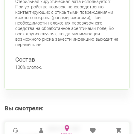
Стерильная хирургическая вата используется:
Юго-Западная
При устройстве повязок, непосредственно
контактирующих с открытыми повреждениями
Московский район
кожного покрова (ранами, ожогами); При
Авиационная улица, д. 7
необходимости наложения перевязочного
Круглосуточно
средства на обработанное асептиками поле; Во
Парк Победы
Электросила
всех других случаях, когда минимизация
Невский район
возможного риска занести инфекцию выходит на
первый план.
ул. Чудновского, д. 19 (Российский пр., д. 7)
Круглосуточно
Состав
Проспект Большевиков
100% хлопок.
ул. Дыбенко ул., д. 8, к. 3
Круглосуточно
Улица Дыбенко
Подвойского 6/5 (Белышева, 5)
8:00-22:00
Проспект Большевиков
Улица Дыбенко
Петроградский район
Вы смотрели:
Чкаловский пр., д. 60
Круглосуточно
Петроградская
Спортивная
Чкаловская
ВАТА СТЕР 100Г
Б. Монетная ул., д. 10
Круглосуточно