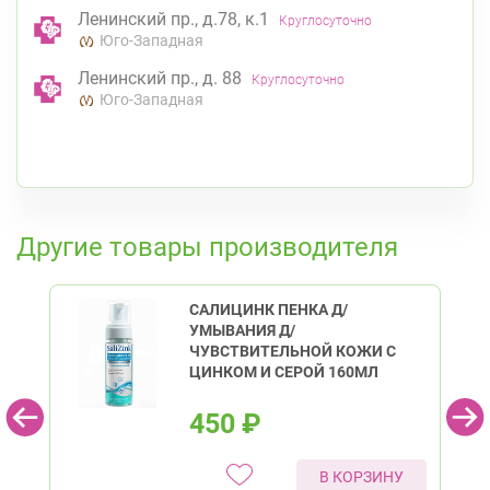
Ленинский пр., д.78, к.1
Круглосуточно
Юго-Западная
Ленинский пр., д. 88
Круглосуточно
Юго-Западная
Приморский район
Туристская ул., д.28 к.1
Круглосуточно
Беговая
К списку аптек
Савушкина ул., д.143
Круглосуточно
Другие товары производителя
Беговая
Богатырский пр., д. 28
Круглосуточно
САЛИЦИНК ПЕНКА Д/
Пионерская
Комендантский пр.
УМЫВАНИЯ Д/
ЧУВСТВИТЕЛЬНОЙ КОЖИ С
ЦИНКОМ И СЕРОЙ 160МЛ
450
₽
В КОРЗИНУ