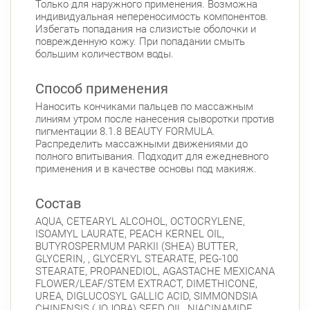
Только для наружного применения. Возможна
индивидуальная непереносимость компонентов.
Избегать попадания на слизистые оболочки и
поврежденную кожу. При попадании смыть
большим количеством воды.
Способ применения
Наносить кончиками пальцев по массажным
линиям утром после нанесения сыворотки против
пигментации 8.1.8 BEAUTY FORMULA.
Распределить массажными движениями до
полного впитывания. Подходит для ежедневного
применения и в качестве основы под макияж.
Состав
AQUA, CETEARYL ALCOHOL, OCTOCRYLENE,
ISOAMYL LAURATE, PEACH KERNEL OIL,
BUTYROSPERMUM PARKII (SHEA) BUTTER,
GLYCERIN, , GLYCERYL STEARATE, PEG-100
STEARATE, PROPANEDIOL, AGASTACHE MEXICANA
FLOWER/LEAF/STEM EXTRACT, DIMETHICONE,
UREA, DIGLUCOSYL GALLIC ACID, SIMMОNDSIA
CHINЕNSIS (JOJOBA) SEED OIL, NIACINAMIDE,