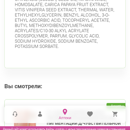
HOMOSALATE, CARICA PAPAYA FRUIT EXTRACT,
VITIS VINIFERA SEED EXTRACT, THERMAL WATER,
ETHYLHEXYLGLYCERIN, BENZYL ALCOHOL, 3-O-
ETHYL ASCORBIC ACID, TOCOPHERYL ACETATE,
BUTYL METHOXYDIBENZOYLMETHANE,
ACRYLATES/C10-30 ALKYL ACRYLATE
CROSSPOLYMER, PARFUM, GLYCOLIC ACID,
SODIUM HYDROXIDE, SODIUM BENZOATE,
POTASSIUM SORBATE.
Вы смотрели:
Акция
8.1.8 БЬЮТИ ФОРМУЛА АНТИ
ПИГМЕНТ КРЕМ ДНЕВНОЙ ПРОТИВ
ПИГМЕНТАЦИИ Д/ЧУВСТВИТЕЛЬНОЙ
КОЖИ 50МЛ
Данный сайт может использовать файлы «cookie» с целью персонализации сервисов и повышения