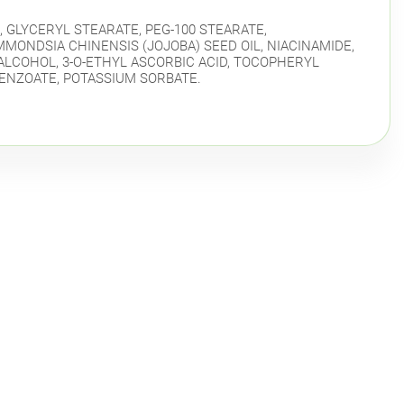
, GLYCERYL STEARATE, PEG-100 STEARATE,
MОNDSIA CHINЕNSIS (JOJOBA) SEED OIL, NIACINAMIDE,
ALCOHOL, 3-O-ETHYL ASCORBIC ACID, TOCOPHERYL
BENZOATE, POTASSIUM SORBATE.