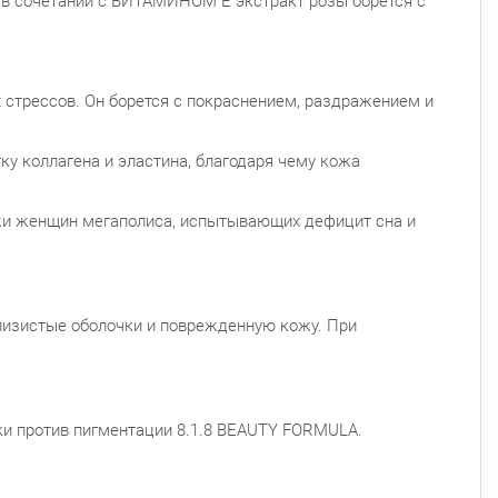
в сочетании с ВИТАМИНОМ Е экстракт розы борется с
стрессов. Он борется с покраснением, раздражением и
у коллагена и эластина, благодаря чему кожа
ожи женщин мегаполиса, испытывающих дефицит сна и
лизистые оболочки и поврежденную кожу. При
ки против пигментации 8.1.8 BEAUTY FORMULA.