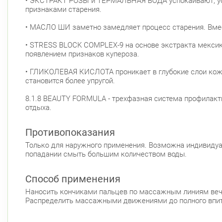
• ЭКСТРАКТ РОЗЫ и ТЕРМАЛЬНАЯ ВОДА успокаивают, уби
признаками старения.
• МАСЛО ШИ заметно замедляет процесс старения. Вме
• STRESS BLOCK COMPLEX-9 на основе экстракта мексик
появлением признаков купероза.
• ГЛИКОЛЕВАЯ КИСЛОТА проникает в глубокие слои кожи 
становится более упругой.
8.1.8 BEAUTY FORMULA - трехфазная система профилакт
отдыха.
Противопоказания
Только для наружного применения. Возможна индивидуа
попадании смыть большим количеством воды.
Способ применения
Наносить кончиками пальцев по массажным линиям вече
Распределить массажными движениями до полного впит