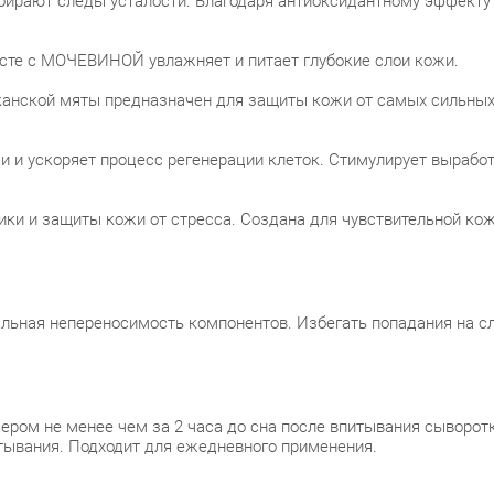
рают следы усталости. Благодаря антиоксидантному эффекту 
сте с МОЧЕВИНОЙ увлажняет и питает глубокие слои кожи.
анской мяты предназначен для защиты кожи от самых сильных 
и ускоряет процесс регенерации клеток. Стимулирует выработк
ики и защиты кожи от стресса. Создана для чувствительной к
льная непереносимость компонентов. Избегать попадания на с
ром не менее чем за 2 часа до сна после впитывания сыворот
ывания. Подходит для ежедневного применения.