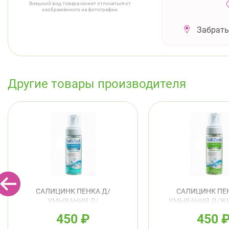
Внешний вид товара может отличаться от
изображённого на фотографии
Забрать
Другие товары производителя
САЛИЦИНК ПЕНКА Д/
САЛИЦИНК ПЕН
УМЫВАНИЯ Д/
УМЫВАНИЯ Д/Ж
ЧУВСТВИТЕЛЬНОЙ КОЖИ С
КОМБИНИРОВАННО
450
₽
450
ЦИНКОМ И СЕРОЙ 160МЛ
ЦИНКОМ И СЕРО