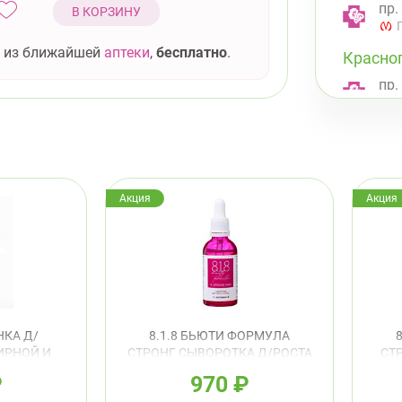
пр.
В КОРЗИНУ
 из ближайшей
аптеки
,
бесплатно
.
Красно
пр.
Красно
Лен
Акция
Акция
Примор
Тур
Сав
Ком
КА Д/
8.1.8 БЬЮТИ ФОРМУЛА
ИРНОЙ И
СТРОНГ СЫВОРОТКА Д/РОСТА
СТ
Й КОЖИ С
ВОЛОС 50МЛ
В
₽
970
₽
Бог
Й 160МЛ