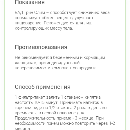
Показания
пр. Королёва, д. 61
Круглосуточно
Комендантский пр.
БАД Грин Слим – способствует снижению веса,
нормализует обмен веществ, улучшает
Комендантский пр., д. 34 к. 1
Круглосуточно
пищеварение. Рекомендуется для лиц,
Комендантский пр.
контролирующих массу тела.
Фрунзенский район
Белы Куна, д.1, к.1
8:00-22:00
Противопоказания
Бухарестская
Международная
Не рекомендуется беременным и кормящим
женщинам, при индивидуальной
непереносимости компонентов продукта.
Способ применения
1 фильтр-пакет залить 1 стаканом кипятка,
настоять 10-15 минут. Принимать напиток в
горячем виде по 1/2 стакана 2 раза в день во
время еды, в первой половине дня.
Продолжительность приема - 3 месяца. При
необходимости прием можно повторить через 1-2
месяца.