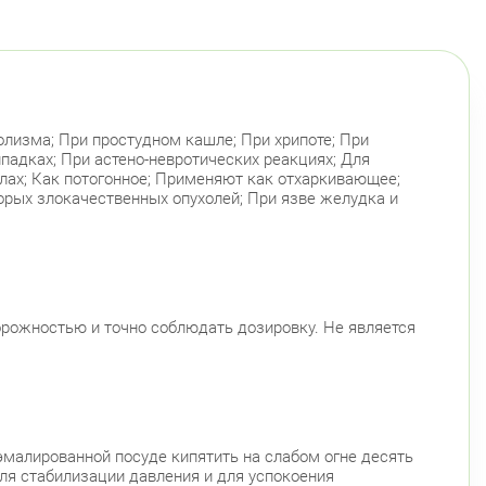
олизма; При простудном кашле; При хрипоте; При
ипадках; При астено-невротических реакциях; Для
улах; Как потогонное; Применяют как отхаркивающее;
рых злокачественных опухолей; При язве желудка и
орожностью и точно соблюдать дозировку. Не является
 эмалированной посуде кипятить на слабом огне десять
ля стабилизации давления и для успокоения