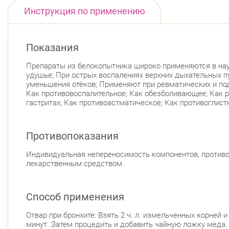
Инструкция по применению
Показания
Препараты из белокопытника широко применяются в науч
удушье; При острых воспалениях верхних дыхательных пу
уменьшения отёков; Применяют при ревматических и пода
Как противовоспалительное; Как обезболивающее; Как 
гастритах; Как противоастматическое; Как противоглист
Противопоказания
Индивидуальная непереносимость компонентов, противоп
лекарственным средством.
Способ применения
Отвар при бронхите: Взять 2 ч. л. измельченных корней 
минут. Затем процедить и добавить чайную ложку меда.