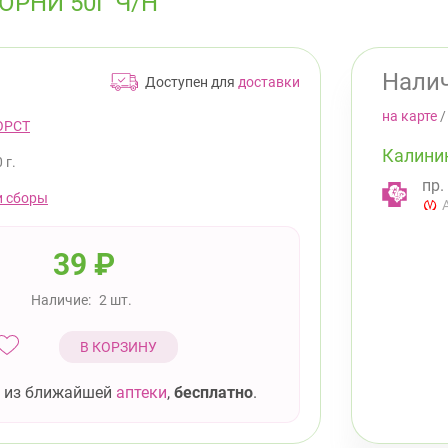
РНИ 50Г Ч/Н
Налич
Доступен для
доставки
на карте
ОРСТ
Калини
 г.
пр.
и сборы
39
₽
Наличие:
2 шт.
В КОРЗИНУ
 из ближайшей
аптеки
,
бесплатно
.