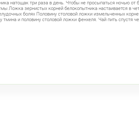
ка натощак три раза в день. Чтобы не просыпаться ночью от 
стмы Ложка зернистых корней белокопытника настаивается в чет
желудочных болях Половину столовой ложки измельченных корне
у тмина и половину столовой ложки фенхеля. Чай пить спустя ч