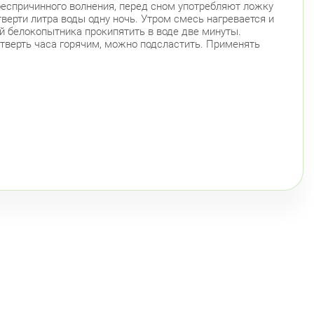
беспричинного волнения, перед сном употребляют ложку
верти литра воды одну ночь. Утром смесь нагревается и
й белокопытника прокипятить в воде две минуты.
етверть часа горячим, можно подсластить. Применять