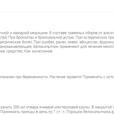
ной и народной медицине: В составе травяных сборов от алког
тей; При бронхитах и бронхиальной астме; При истерических пр
грические болях; При ушибах, ранах, язвах, абсцессах, фурунк
ранозаживляющее; Белокопытник применяют для лечения некото
ное средство; Как мочегонное.
оказан при беременности. Растение ядовито! Применять с ост
и залить 200 мл отвара ячневой или перловой крупы. В закрытой
 Принимать трижды в день по 1 ст. л. Порошок белокопытника д