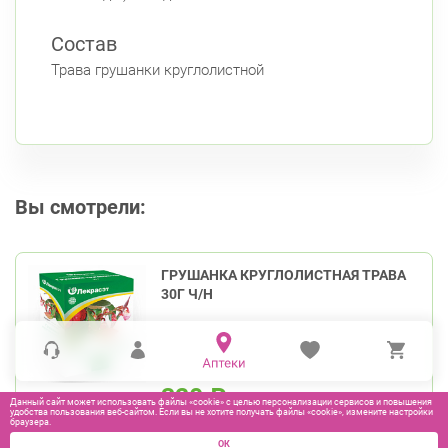
Состав
Трава грушанки круглолистной
Вы смотрели:
ГРУШАНКА КРУГЛОЛИСТНАЯ ТРАВА
30Г Ч/Н
320
₽
Данный сайт может использовать файлы «cookie» с целью персонализации сервисов и повышения
удобства пользования веб-сайтом. Если вы не хотите получать файлы «cookie», измените настройки
браузера.
В КОРЗИНУ
ОК