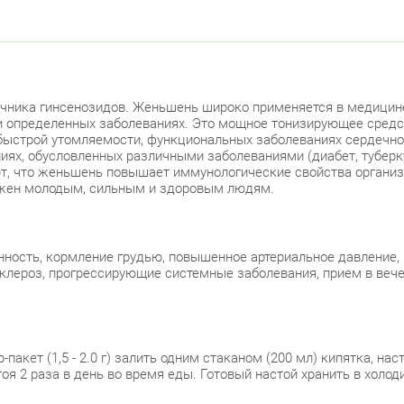
очника гинсенозидов. Женьшень широко применяется в медицине в
 определенных заболеваниях. Это мощное тонизирующее средст
быстрой утомляемости, функциональных заболеваниях сердечно-с
иях, обусловленных различными заболеваниями (диабет, туберкул
ют, что женьшень повышает иммунологические свойства организ
нужен молодым, сильным и здоровым людям.
ность, кормление грудью, повышенное артериальное давление, 
клероз, прогрессирующие системные заболевания, прием в веч
-пакет (1,5 - 2.0 г) залить одним стаканом (200 мл) кипятка, на
оя 2 раза в день во время еды. Готовый настой хранить в холод