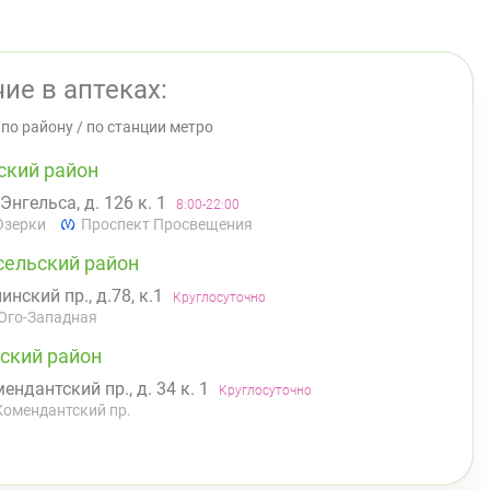
ие в аптеках:
/
по району
/
по станции метро
ский район
 Энгельса, д. 126 к. 1
8:00-22:00
Озерки
Проспект Просвещения
сельский район
инский пр., д.78, к.1
Круглосуточно
Юго-Западная
ский район
ендантский пр., д. 34 к. 1
Круглосуточно
Комендантский пр.