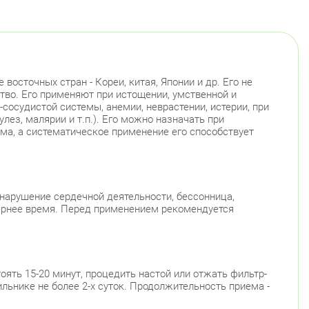
осточных стран - Кореи, китая, Японии и др. Его не
во. Его применяют при истощении, умственной и
осудистой системы, анемии, неврастении, истерии, при
ез, малярии и т.п.). Его можно назначать при
ма, а систематическое применение его способствует
нарушение сердечной деятельности, бессонница,
ернее время. Перед применением рекомендуется
стоять 15-20 минут, процедить настой или отжать фильтр-
ильнике не более 2-х суток. Продолжительность приема -