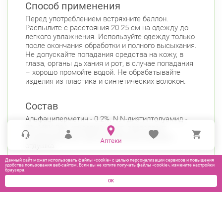
Способ применения
Перед употреблением встряхните баллон.
Распылите с расстояния 20-25 см на одежду до
легкого увлажнения. Используйте одежду только
после окончания обработки и полного высыхания.
Не допускайте попадания средства на кожу, в
глаза, органы дыхания и рот, в случае попадания
– хорошо промойте водой. Не обрабатывайте
изделия из пластика и синтетических волокон.
Состав
Альфациперметин - 0.2%, N,N-диэтилтолуамид -
8%, МГК-264, этиловый спирт, пропеллент
углеводородный, функциональные добавки,
отдушка.
Данный сайт может использовать файлы «cookie» с целью персонализации сервисов и повышения
удобства пользования веб-сайтом. Если вы не хотите получать файлы «cookie», измените настройки
браузера.
ОК