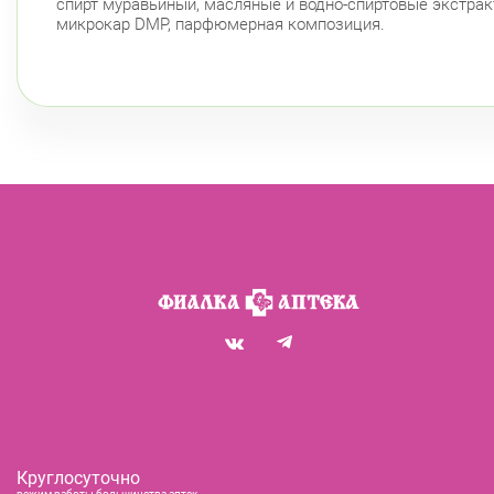
спирт муравьиный, масляные и водно-спиртовые экстракт
микрокар DMP, парфюмерная композиция.
Круглосуточно
режим работы большинства аптек