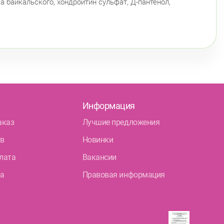
а байкальского, хондроитин сульфат, Д-пантенол,
Информация
аказ
Лучшие предложения
тв
Новинки
лата
Вакансии
ра
Правовая информация