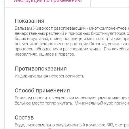
Инструкция по применению
Показания
Бальзам Живокост разогревающий - многкомпонентное н
лекарственных растений и природных биостимуляторов 
болях в суставах, спине, пояснице и мышцах, а также п
знаменитое лекарственное растение Окопник, уникальное
процессы обновления и регенерации хряща. Его лечебны
невралгиях, ишиасе и подагре.
Противопоказания
Индивидуальная непереносимость.
Способ применения
Бальзам наносить круговыми массирующими движениями н
больное место тепло укутать. Минимальный курс примене
Состав
Вода, липосомально-эмульсионный комплекс №3, экстракт