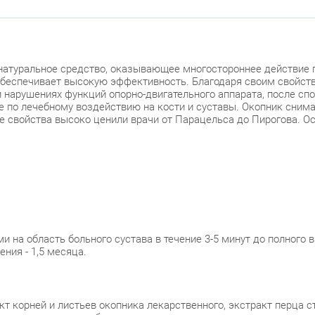
атуральное средство, оказывающее многостороннее действие п
обеспечивает высокую эффективность. Благодаря своим свойств
ри нарушениях функций опорно-двигательного аппарата, после с
 по лечебному воздействию на кости и суставы. Окопник снимает
е свойства высоко ценили врачи от Парацельса до Пирогова. Ос
а область больного сустава в течение 3-5 минут до полного вп
ния - 1,5 месяца.
 корней и листьев окопника лекарственного, экстракт перца ст