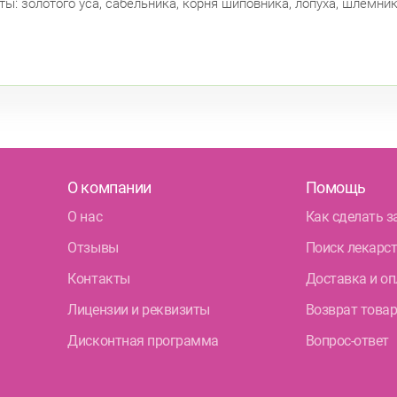
ы: золотого уса, сабельника, корня шиповника, лопуха, шлемник
О компании
Помощь
О нас
Как сделать з
Отзывы
Поиск лекарс
Контакты
Доставка и оп
Лицензии и реквизиты
Возврат това
Дисконтная программа
Вопрос-ответ