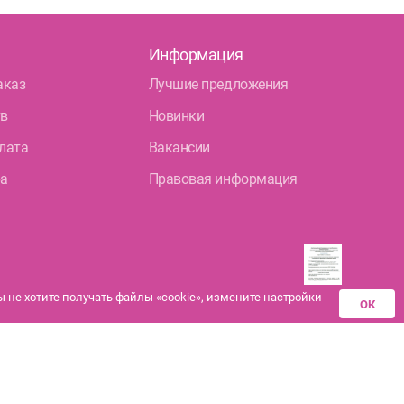
Информация
аказ
Лучшие предложения
тв
Новинки
лата
Вакансии
ра
Правовая информация
не хотите получать файлы «cookie», измените настройки
ОК
Разрешения аптек-
партнеров на
дистанционную продажу
лекарственных средств