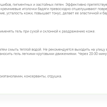
 ушибов, пигментных и застойных пятен. Эффективно препятству
е кремниевые иголочки бадяги превосходно отшелушивают повре
ие, усталость кожи, повышает тонус, делает ее эластичной и ба
именять гель при сухой и склонной к раздражению коже.
атем смыть теплой водой. Не рекомендуется выходить на улицу 
наносить гель легкими круговыми движениями. Через 20-30 мину
триэтаноламин, консерванты, отдушка.