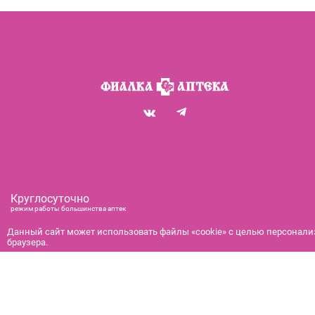
Круглосуточно
режим работы большинства аптек
+7 (812) 292-00-00
Данный сайт может использовать файлы «cookie» с целью персонализ
браузера.
справочная служба с 9:00 до 21:00
с 9:00 до 21:00
бронирование и доставка
© 2026 Фиалка: информационно-справочная служба Санкт-Петер