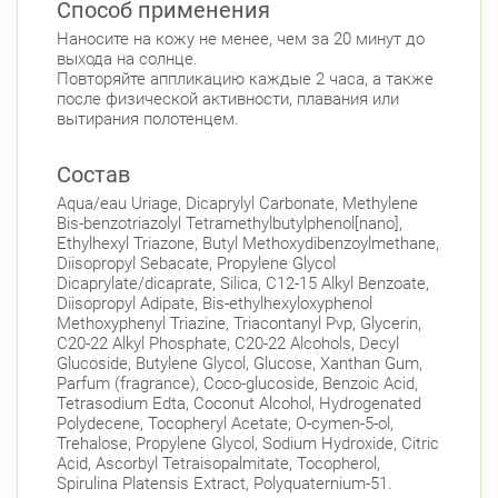
Способ применения
Наносите на кожу не менее, чем за 20 минут до
выхода на солнце.
Повторяйте аппликацию каждые 2 часа, а также
после физической активности, плавания или
вытирания полотенцем.
Состав
Aqua/eau Uriage, Dicaprylyl Carbonate, Methylene
Bis-benzotriazolyl Tetramethylbutylphenol[nano],
Ethylhexyl Triazone, Butyl Methoxydibenzoylmethane,
Diisopropyl Sebacate, Propylene Glycol
Dicaprylate/dicaprate, Silica, C12-15 Alkyl Benzoate,
Diisopropyl Adipate, Bis-ethylhexyloxyphenol
Methoxyphenyl Triazine, Triacontanyl Pvp, Glycerin,
C20-22 Alkyl Phosphate, C20-22 Alcohols, Decyl
Glucoside, Butylene Glycol, Glucose, Xanthan Gum,
Parfum (fragrance), Coco-glucoside, Benzoic Acid,
Tetrasodium Edta, Coconut Alcohol, Hydrogenated
Polydecene, Tocopheryl Acetate, O-cymen-5-ol,
Trehalose, Propylene Glycol, Sodium Hydroxide, Citric
Acid, Ascorbyl Tetraisopalmitate, Tocopherol,
Spirulina Platensis Extract, Polyquaternium-51.