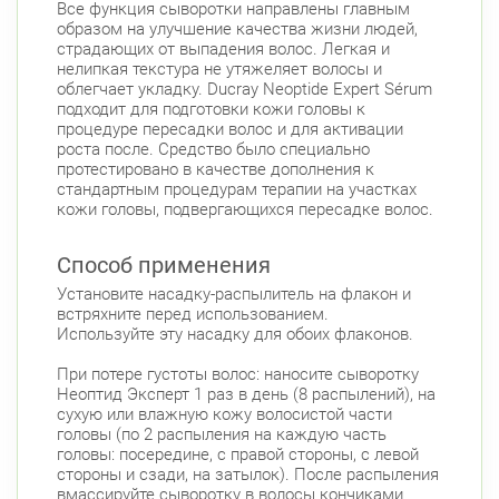
Все функция сыворотки направлены главным
образом на улучшение качества жизни людей,
страдающих от выпадения волос. Легкая и
нелипкая текстура не утяжеляет волосы и
облегчает укладку. Ducray Neoptide Expert Sérum
подходит для подготовки кожи головы к
процедуре пересадки волос и для активации
роста после. Средство было специально
протестировано в качестве дополнения к
стандартным процедурам терапии на участках
кожи головы, подвергающихся пересадке волос.
Способ применения
Установите насадку-распылитель на флакон и
встряхните перед использованием.
Используйте эту насадку для обоих флаконов.
При потере густоты волос: наносите сыворотку
Неоптид Эксперт 1 раз в день (8 распылений), на
сухую или влажную кожу волосистой части
головы (по 2 распыления на каждую часть
головы: посередине, с правой стороны, с левой
стороны и сзади, на затылок). После распыления
вмассируйте сыворотку в волосы кончиками