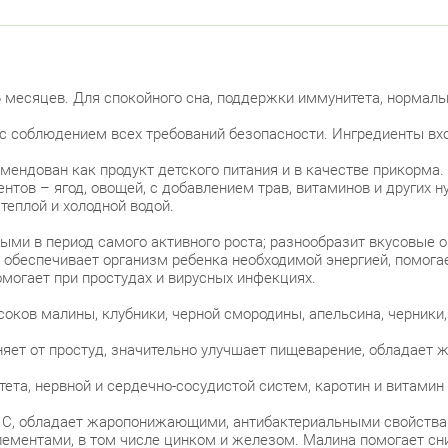
6 месяцев. Для спокойного сна, поддержки иммунитета, нормаль
 с соблюдением всех требований безопасности. Ингредиенты вхо
омендован как продукт детского питания и в качестве прикорма.
ентов – ягод, овощей, с добавлением трав, витаминов и других 
теплой и холодной водой.
ыми в период самого активного роста; разнообразит вкусовые о
обеспечивает организм ребенка необходимой энергией, помогае
могает при простудах и вирусных инфекциях.
оков малины, клубники, черной смородины, апельсина, черники,
няет от простуд, значительно улучшает пищеварение, обладае
та, нервной и сердечно-сосудистой систем, каротин и витамин 
 С, обладает жаропонижающими, антибактериальными свойства
ментами, в том числе цинком и железом. Малина помогает сни