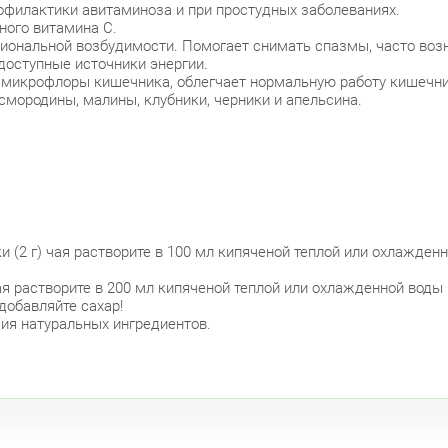
офилактики авитаминоза и при простудных заболеваниях.
ного витамина С.
иональной возбудимости. Помогает снимать спазмы, часто возн
одоступные источники энергии.
 микрофлоры кишечника, облегчает нормальную работу кишечник
смородины, малины, клубники, черники и апельсина.
 (2 г) чая растворите в 100 мл кипяченой теплой или охлажденн
чая растворите в 200 мл кипяченой теплой или охлажденной воды
добавляйте сахар!
ия натуральных ингредиентов.