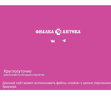
Круглосуточно
режим работы большинства аптек
+7 (812) 292-00-00
Данный сайт может использовать файлы «cookie» с целью персонализ
браузера.
справочная служба с 9:00 до 21:00
с 9:00 до 21:00
бронирование и доставка
© 2026 Фиалка: информационно-справочная служба Санкт-Петер