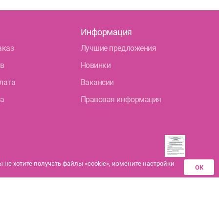
Информация
аказ
Лучшие предложения
тв
Новинки
лата
Вакансии
ра
Правовая информация
не хотите получать файлы «cookie», измените настройки
ОК
Разрешения аптек-
партнеров на
дистанционную продажу
лекарственных средств