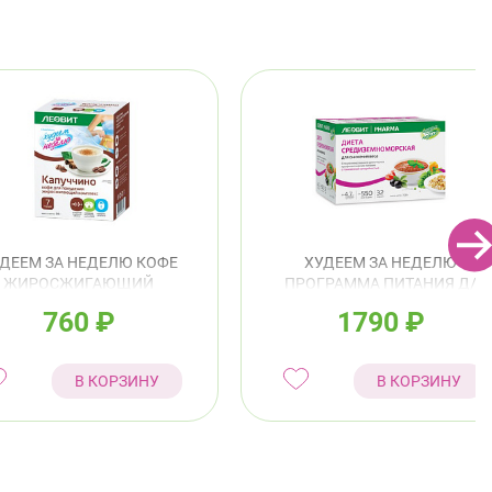
ДЕЕМ ЗА НЕДЕЛЮ КОФЕ
ХУДЕЕМ ЗА НЕДЕЛЮ
ЖИРОСЖИГАЮЩИЙ
ПРОГРАММА ПИТАНИЯ Д/
МПЛЕКС КАПУЧЧИНО 14Г
СНИЖЕНИЯ ВЕСА
760
₽
1790
₽
№7
СРЕДИЗЕМНОМОРСКОЕ МЕН
В КОРЗИНУ
В КОРЗИНУ