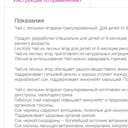
Инструкция по применению
Показания
Чай с лесными ягодами гранулированный. Для детей от 
Продукт разработан специально для детей от 6 месяцев
раннего возраста.
Leo Kids Чай из лесных ягод для детей от 6 месяцев рек
Чай из лесных ягод приготовлен из натуральных ингреди
Легкий в использовании Чай можно заваривать горячей, 
Чай из лесных ягод обогащает рацион веществами, важн
поддерживает питьевой режим и хорошо утоляет жажду; 
нормализует сон, поддерживает иммунитет малышей. По
Чай с лесными ягодами гранулированный изготовлен из с
декстрозы, мальтодекстрина.
Гибискус (чай каркаде) повышает иммунитет и предохра
организма токсины.
Сок черники содержит антоцианы, полезные для иммуните
Поддерживает здоровье органов зрения.
Сок черной смородины – богатейший источник витамина
Сок малины насыщен витаминами, минералами, микроэле