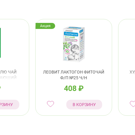
Акция
ЕЛЮ ЧАЙ
ЛЕОВИТ ЛАКТОГОН ФИТОЧАЙ
ХУ
ЩАЮЩИЙ
Ф/П №25 Ч/Н
,0Г №25
КО
₽
408
₽
РЗИНУ
В КОРЗИНУ