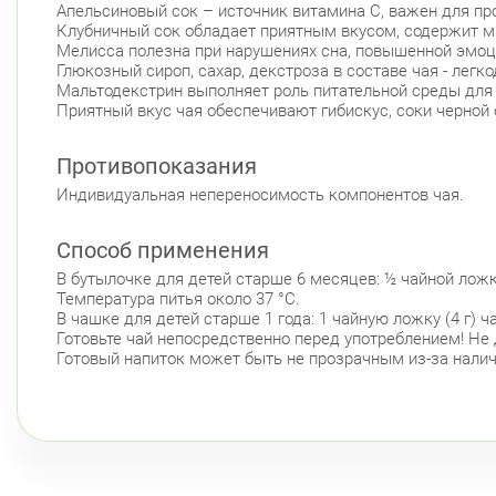
Апельсиновый сок – источник витамина С, важен для пр
Клубничный сок обладает приятным вкусом, содержит м
Мелисса полезна при нарушениях сна, повышенной эмоц
Глюкозный сироп, сахар, декстроза в составе чая - легк
Мальтодекстрин выполняет роль питательной среды для
Приятный вкус чая обеспечивают гибискус, соки черной 
Противопоказания
Индивидуальная непереносимость компонентов чая.
Способ применения
В бутылочке для детей старше 6 месяцев: ½ чайной ложки
Температура питья около 37 °С.
В чашке для детей старше 1 года: 1 чайную ложку (4 г) 
Готовьте чай непосредственно перед употреблением! Не 
Готовый напиток может быть не прозрачным из-за налич