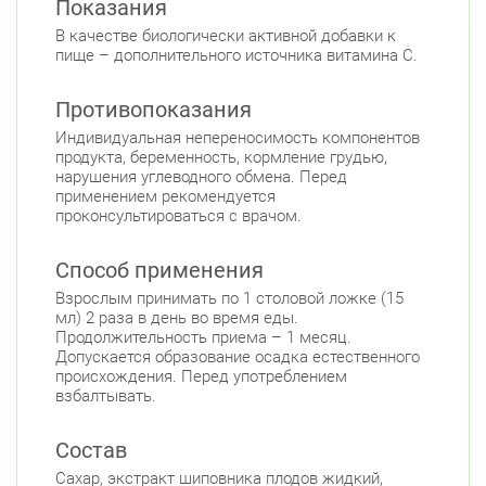
Показания
Красносельский район
В качестве биологически активной добавки к
Ленинский пр., д.78, к.1
Круглосуточно
пище – дополнительного источника витамина С.
Юго-Западная
Ленинский пр., д. 88
Круглосуточно
Противопоказания
Юго-Западная
Индивидуальная непереносимость компонентов
продукта, беременность, кормление грудью,
Московский район
нарушения углеводного обмена. Перед
Авиационная улица, д. 7
Круглосуточно
применением рекомендуется
Парк Победы
Электросила
проконсультироваться с врачом.
Невский район
Способ применения
ул. Чудновского, д. 19 (Российский пр., д. 7)
Взрослым принимать по 1 столовой ложке (15
Круглосуточно
мл) 2 раза в день во время еды.
Проспект Большевиков
Продолжительность приема – 1 месяц.
Допускается образование осадка естественного
ул. Дыбенко ул., д. 8, к. 3
Круглосуточно
происхождения. Перед употреблением
Улица Дыбенко
взбалтывать.
Подвойского 6/5 (Белышева, 5)
8:00-22:00
Проспект Большевиков
Улица Дыбенко
Состав
Сахар, экстракт шиповника плодов жидкий,
Петроградский район