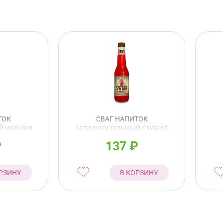
ТОК
СВАГ НАПИТОК
Й ЧЕРНАЯ
БЕЗАЛКОГОЛЬНЫЙ ГРАНАТ-
ГОНФРУТ
ИНЖИР 0,33Л
ИМБ
₽
137
₽
РЗИНУ
В КОРЗИНУ