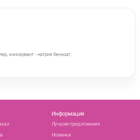
ер, консервант - натрия бензоат.
Информация
аказ
Лучшие предложения
тв
Новинки