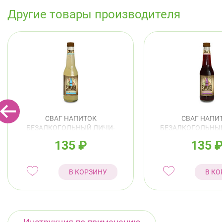
Другие товары производителя
СВАГ НАПИТОК
СВАГ НАПИ
БЕЗАЛКОГОЛЬНЫЙ ЛИЧИ-
БЕЗАЛКОГОЛЬНЫ
МАНГОСТИН 0,33Л
СМОРОДИНА-ДРА
135
₽
135
0,33Л
В КОРЗИНУ
В КО