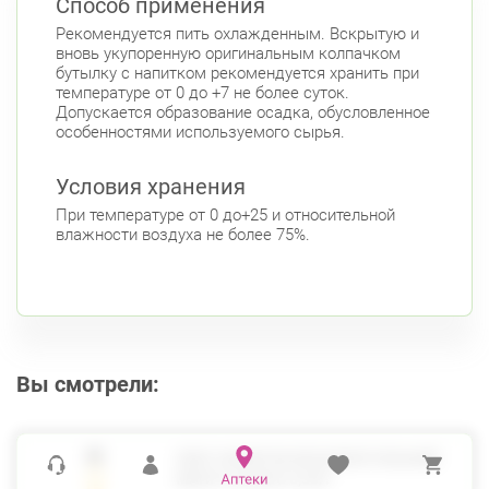
Способ применения
Фрунзенский район
Рекомендуется пить охлажденным. Вскрытую и
вновь укупоренную оригинальным колпачком
Белы Куна, д.1, к.1
8:00-22:00
бутылку с напитком рекомендуется хранить при
Бухарестская
Международная
температуре от 0 до +7 не более суток.
Допускается образование осадка, обусловленное
особенностями используемого сырья.
Условия хранения
При температуре от 0 до+25 и относительной
влажности воздуха не более 75%.
Вы смотрели:
СВАГ НАПИТОК БЕЗАЛКОГОЛЬНЫЙ
МАНГО-КОКОС 0,33Л