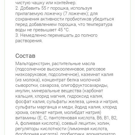
чистую чашку или контейнер.
2. Добавить 55 г порошка, используя
прилагаемую ложечку (7 ложечек); для
сохранения активности пробиотиков убедиться
перед добавлением порошка, что температура
воды не превышает 45 °C.
3. Немедленно перемешать до полного
растворения.
Состав
Мальтодекстрин, растительные масла
(подсолнечное высокоолеиновое, рапсовое
низкоэруковое, подсолнечное), казеинат калия
(из молока), концентрат белка молочной
сыворотки, сахароза, олигофруктосахариды,
инулин, минеральные вещества (карбонат
кальция, хлорид магния, гидроксид калия,
фосфат калия, сульфаты железа, цинка и натрия,
сульфаты марганца и меди, йодид калия, хлорид
хрома, селенат натрия, молибдат натрия)
витамины (Е, С, пантотеновая кислота, В6, В1, В2,
А, фолиевая кислота), соевый лецитин, холин,
регуляторы кислотности (лимонная кислота,
фосфорная кислота), пробиотики, ароматизатор