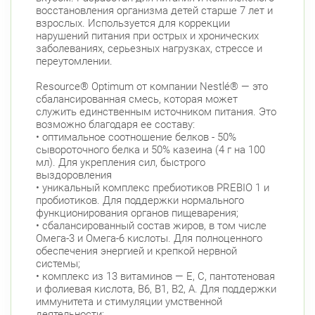
восстановления организма детей старше 7 лет и
взрослых. Используется для коррекции
нарушений питания при острых и хронических
заболеваниях, серьезных нагрузках, стрессе и
переутомлении.
Resource® Optimum от компании Nestlé® — это
сбалансированная смесь, которая может
служить единственным источником питания. Это
возможно благодаря ее составу:
• оптимальное соотношение белков - 50%
сывороточного белка и 50% казеина (4 г на 100
мл). Для укрепления сил, быстрого
выздоровления
• уникальный комплекс пребиотиков PREBIO 1 и
пробиотиков. Для поддержки нормального
функционирования органов пищеварения;
• сбалансированный состав жиров, в том числе
Омега-3 и Омега-6 кислоты. Для полноценного
обеспечения энергией и крепкой нервной
системы;
• комплекс из 13 витаминов — Е, С, пантотеновая
и фолиевая кислота, В6, В1, В2, А. Для поддержки
иммунитета и стимуляции умственной
деятельности;