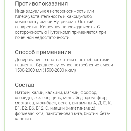
Противопоказания
Индивидуальная непереносимость или
гиперчувствительность к какому-либо
компоненту смеси Нутрикомп. Острый
панкреатит. Кишечная непроходимость. С
осторожностью Нутрикомп применяется при
почечной недостаточности.
Способ применения
Дозирование: в соответствии с потребностями
пациента. Среднее суточное потребление смеси
1500-2000 мл (1500-2000 ккал)
Состав
Натрий, калий, кальций, магний, фосфор,
хлориды, железо, цинк, медь, йод, хром, фтор,
марганец, молибден, селен, витамины А, Д, Е, К,
В1, В2, В6, В12, С, ниацин (никатинамид),
фолиевая к-та, пантотеновая к-та, биотин, бета-
каротин.