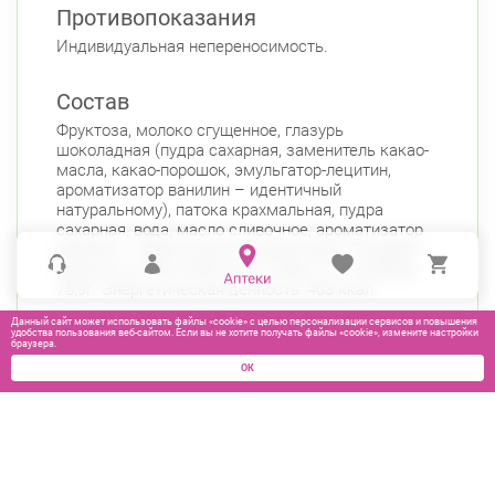
Противопоказания
Индивидуальная непереносимость.
Состав
Фруктоза, молоко сгущенное, глазурь
шоколадная (пудра сахарная, заменитель какао-
масла, какао-порошок, эмульгатор-лецитин,
ароматизатор ванилин – идентичный
натуральному), патока крахмальная, пудра
сахарная, вода, масло сливочное, ароматизатор
ванилин – идентичный натуральному. Пищевая
ценность в 100г: белки 3,2г, жиры 11г, углеводы
75,9г. Энергетическая ценность: 403 ккал.
Данный сайт может использовать файлы «cookie» с целью персонализации сервисов и повышения
удобства пользования веб-сайтом. Если вы не хотите получать файлы «cookie», измените настройки
браузера.
ОК