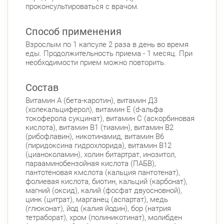
проконсультироваться с врачом.
Способ применения
Взрослым по 1 капсуле 2 раза в день во время
еды. Продолжительность приема - 1 месяц. При
необходимости прием можно повторить.
Состав
Витамин А (бета-каротин), витамин Д3
(холекальциферол), витамин Е (d-альфа
токоферола сукцинат), витамин С (аскорбиновая
кислота), витамин В1 (тиамин), витамин В2
(рибофлавин), никотинамид, витамин В6
(пиридоксина гидрохлорида), витамин В12
(цианоколамин), холин битартрат, инозитол,
парааминобензойная кислота (ПАБВ),
пантотеновая кмслота (кальция пантотенат),
фолиевая кислота, биотин, кальций (карбонат),
магний (оксид), калий (фосфат двуосновной),
цинк (цитрат), марганец (аспартат), медь
(глюконат), йод (калия йодин), бор (натрия
тетраборат), хром (полиникотинат), молибден