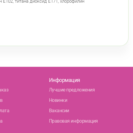
н Е102, титана диоксид Е171, хлорофилин
Информация
аказ
Лучшие предложения
тв
Новинки
лата
Вакансии
ра
Правовая информация