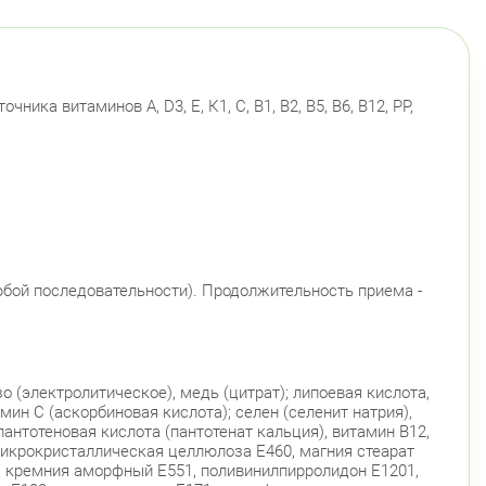
ка витаминов А, D3, Е, К1, С, В1, В2, В5, В6, В12, РР,
юбой последовательности). Продолжительность приема -
о (электролитическое), медь (цитрат); липоевая кислота,
амин С (аскорбиновая кислота); cелен (селенит натрия),
 пантотеновая кислота (пантотенат кальция), витамин В12,
 микрокристаллическая целлюлоза Е460, магния стеарат
д кремния аморфный Е551, поливинилпирролидон Е1201,