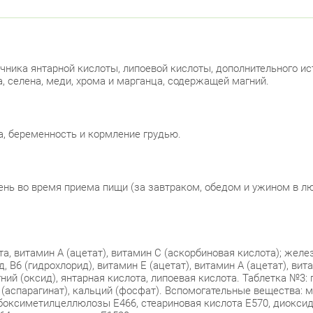
ика янтарной кислоты, липоевой кислоты, дополнительного источни
а, селена, меди, хрома и марганца, содержащей магний.
, беременность и кормление грудью.
день во время приема пищи (за завтраком, обедом и ужином в л
а, витамин А (ацетат), витамин С (аскорбиновая кислота); желез
 В6 (гидрохлорид), витамин Е (ацетат), витамин А (ацетат), вит
агний (оксид), янтарная кислота, липоевая кислота. Таблетка №3:
м (аспарагинат), кальций (фосфат). Вспомогательные вещества:
рбоксиметилцеллюлозы Е466, стеариновая кислота Е570, диокси