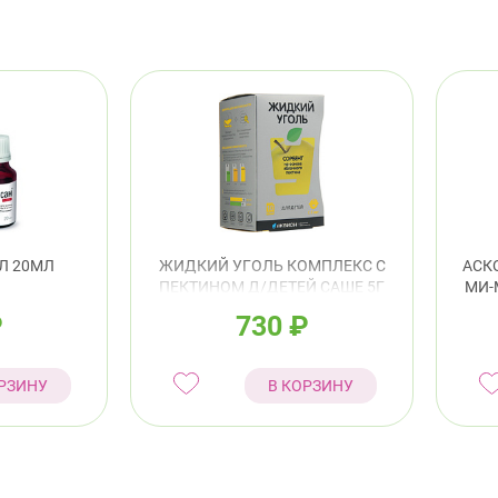
Л 20МЛ
ЖИДКИЙ УГОЛЬ КОМПЛЕКС С
АСК
ПЕКТИНОМ Д/ДЕТЕЙ САШЕ 5Г
МИ-
№10
₽
730
₽
РЗИНУ
В КОРЗИНУ