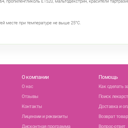
4, пропиленгликоль Е1520, мальтодекстрин, красители тартрази
тей месте при температуре не выше 25°С.
О компании
Помощь
О нас
Как сделать з
Отзывы
Поиск лекарс
Контакты
Доставка и оп
Лицензии и реквизиты
Возврат това
Дисконтная программа
Вопрос-ответ