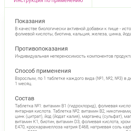
Инструкция по применению
Показания
В качестве биологически активной добавки к пище - источн
фолиевой кислоты, биотина, кальция, железа, цинка, йод
Противопоказания
Индивидуальная непереносимость компонентов продукта
Способ применения
Взрослым, по 1 таблетке каждого вида (№1, №2, №3) в 
1 месяц.
Состав
Таблетка №1: витамин В1 (гидрохлорид), фолиевая кислот
янтарная кислота. Таблетка №2: витамин В2, никотинамид,
цинк (цитрат), йод (йодат калия), марганец (сульфат), м
витамин К1, биотин, витамин D3, фолиевая кислота, хро
Е470, кроскарамеллоза натрия Е468, натриевая соль ка