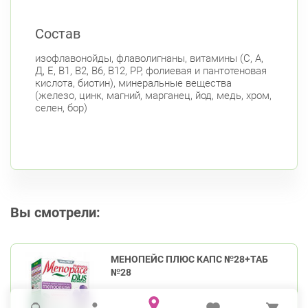
Состав
изофлавонойды, флаволигнаны, витамины (С, А,
Д, Е, В1, В2, В6, В12, РР, фолиевая и пантотеновая
кислота, биотин), минеральные вещества
(железо, цинк, магний, марганец, йод, медь, хром,
селен, бор)
Вы смотрели:
МЕНОПЕЙС ПЛЮС КАПС №28+ТАБ
№28