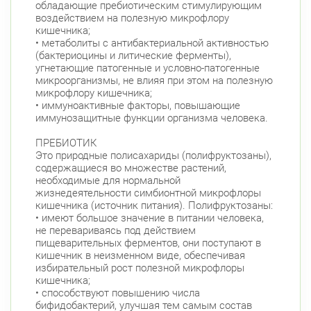
обладающие пребиотическим стимулирующим
воздействием на полезную микрофлору
кишечника;
• метаболиты с антибактериальной активностью
(бактериоцины и литические ферменты),
угнетающие патогенные и условно-патогенные
микроорганизмы, не влияя при этом на полезную
микрофлору кишечника;
• иммуноактивные факторы, повышающие
иммунозащитные функции организма человека.
ПРЕБИОТИК
Это природные полисахариды (полифруктозаны),
содержащиеся во множестве растений,
необходимые для нормальной
жизнедеятельности симбионтной микрофлоры
кишечника (источник питания). Полифруктозаны:
• имеют большое значение в питании человека,
не перевариваясь под действием
пищеварительных ферментов, они поступают в
кишечник в неизменном виде, обеспечивая
избирательный рост полезной микрофлоры
кишечника;
• способствуют повышению числа
бифидобактерий, улучшая тем самым состав