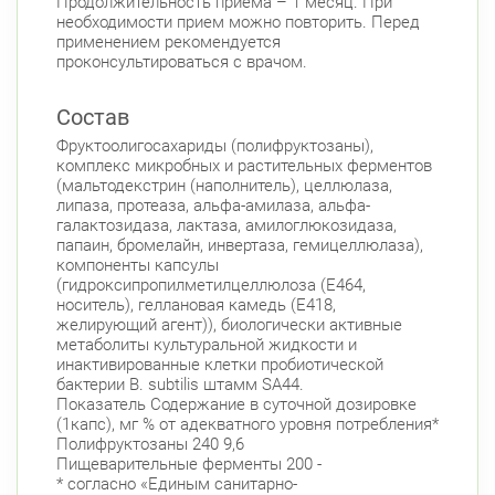
Продолжительность приема – 1 месяц. При
необходимости прием можно повторить. Перед
применением рекомендуется
проконсультироваться с врачом.
Состав
Фруктоолигосахариды (полифруктозаны),
комплекс микробных и растительных ферментов
(мальтодекстрин (наполнитель), целлюлаза,
липаза, протеаза, альфа-амилаза, альфа-
галактозидаза, лактаза, амилоглюкозидаза,
папаин, бромелайн, инвертаза, гемицеллюлаза),
компоненты капсулы
(гидроксипропилметилцеллюлоза (Е464,
носитель), геллановая камедь (Е418,
желирующий агент)), биологически активные
метаболиты культуральной жидкости и
инактивированные клетки пробиотической
бактерии B. subtilis штамм SA44.
Показатель Содержание в суточной дозировке
(1капс), мг % от адекватного уровня потребления*
Полифруктозаны 240 9,6
Пищеварительные ферменты 200 -
* согласно «Единым санитарно-