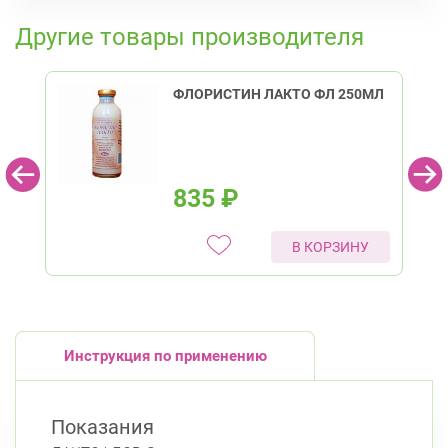
К списку аптек
Красногвардейский район
Другие товары производителя
пр. Наставников, д. 19
Круглосуточно
Ладожская
ФЛОРИСТИН ЛАКТО ФЛ 250МЛ
Красносельский район
Ленинский пр., д.78, к.1
Круглосуточно
Юго-Западная
Невский район
835
₽
ул. Чудновского, д. 19 (Российский пр., д. 7)
Круглосуточно
В КОРЗИНУ
Проспект Большевиков
Петроградский район
Чкаловский пр., д. 60
Круглосуточно
Петроградская
Спортивная
Инструкция по применению
Чкаловская
Приморский район
Показания
Туристская ул., д.28 к.1
Круглосуточно