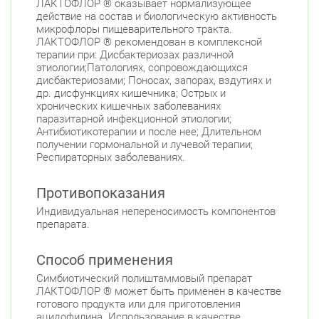
Беговая
ЛАКТОФЛОР ® оказывает нормализующее
действие на состав и биологическую активность
Савушкина ул., д.143
микрофлоры пищеварительного тракта.
Круглосуточно
Беговая
ЛАКТОФЛОР ® рекомендован в комплексной
терапии при: Дисбактериозах различной
Богатырский пр., д. 28
этиологии;Патологиях, сопровождающихся
Круглосуточно
Пионерская
Комендантский пр.
дисбактериозами; Поносах, запорах, вздутиях и
др. дисфункциях кишечника; Острых и
Фрунзенский район
хронических кишечных заболеваниях
паразитарной инфекционной этиологии;
Дунайский пр., д. 34/16
Круглосуточно
Антибиотикотерапии и после нее; Длительном
Дунайская
получении гормональной и лучевой терапии;
Респираторных заболеваниях.
Противопоказания
Индивидуальная непереносимость компонентов
препарата.
Способ применения
Симбиотический полиштаммовый препарат
ЛАКТОФЛОР ® может быть применен в качестве
готового продукта или для приготовления
ацидофилина. Использование в качестве