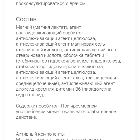
проконсультироваться с врачом.
Состав
Магний (магния лактат), агент
влагоудерживающий сорбитол,
антислеживающий агент целлюлоза,
антислеживающий агент магниевая соль
стеариновой кислоты, антислеживающий агент
стеариновая кислота, оболочка таблетки
(стабилизатор гидроксипропилметилцеллюлоза,
стабилизатор гидрокспропилцеллюлоза,
антислеживающий агент целлюлоза,
антислеживающий агент тальк, триглицериды
среднецепочечные), антислеживающий агент
диоксид кремния, витамин В6 (пиридоксина
гидрохлорид).
Содержит сорбитол. При чрезмерном
употреблении может оказывать слабительное
действие.
Активный компоненты:
Магний - содержание в суточной норме