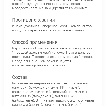
способствует усвоению серы, продлевает
молодость организма и укрепляет иммунитет.
Противопоказания
Индивидуальная непереносимость компонентов
продукта, беременность, кормление грудью.
Способ применения
Взрослым по 1 мягкой желатиновой капсуле и по
1 твердой желатиновой капсуле 1 раз в день во
время еды. Продолжительность приема 1 месяц.
Перед применением рекомендуется
проконсультироваться с врачом.
Состав
Витаминно-минеральный комплекс – кремний
(экстракт бамбука), витамин РР (ниацин),
пантотеновая кислота (д-кальций пантотенат),
витамин В6 (пиридоксин), витамин В2
(рибофлавин), В1 (тиамин гидрохлорид), фолиевая
кислота и биотин (д-биотин), цинк (цитрат),