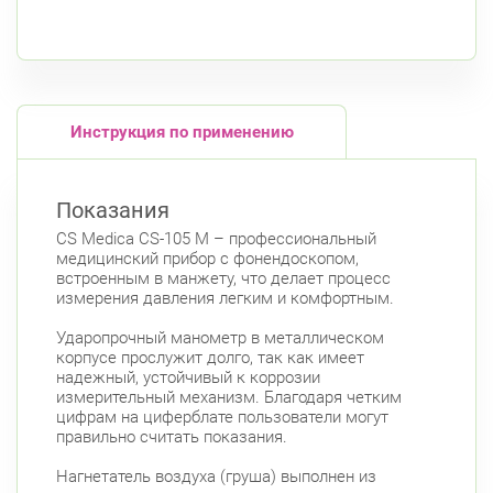
Чкаловский пр., д. 60
Круглосуточно
Петроградская
Спортивная
Чкаловская
К списку аптек
Б. Монетная ул., д. 10
Круглосуточно
Горьковская
Петроградская
Инструкция по применению
Чкаловская
Приморский район
Показания
пр. Королёва, д. 61
Круглосуточно
CS Medica CS-105 M – профессиональный
Комендантский пр.
медицинский прибор c фонендоскопом,
Комендантский пр. 67
встроенным в манжету, что делает процесс
Круглосуточно
измерения давления легким и комфортным.
Комендантский пр.
Ударопрочный манометр в металлическом
корпусе прослужит долго, так как имеет
надежный, устойчивый к коррозии
измерительный механизм. Благодаря четким
цифрам на циферблате пользователи могут
правильно считать показания.
Нагнетатель воздуха (груша) выполнен из