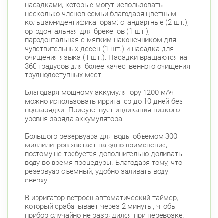
насадками, которые могут использовать
Беговая
несколько членов семьи благодаря цветным
кольцам-идентификаторам: стандартные (2 шт.),
Савушкина ул., д.143
Круглосуточно
ортодонтальная для брекетов (1 шт.),
Беговая
пародонтальная с мягким наконечником для
чувствительных десен (1 шт.) и насадка для
Комендантский пр., д. 34 к. 1
Круглосуточно
очищения языка (1 шт.). Насадки вращаются на
Комендантский пр.
360 градусов для более качественного очищения
труднодоступных мест.
Комендантский пр. 67
Круглосуточно
Комендантский пр.
Благодаря мощному аккумулятору 1200 мАч
можно использовать ирригатор до 10 дней без
Богатырский пр., д. 28
Круглосуточно
подзарядки. Присутствует индикация низкого
Пионерская
Комендантский пр.
уровня заряда аккумулятора.
Фрунзенский район
Большого резервуара для воды объемом 300
Дунайский пр., д. 34/16
миллилитров хватает на одно применение,
Круглосуточно
Дунайская
поэтому не требуется дополнительно доливать
воду во время процедуры. Благодаря тому, что
Белы Куна, д.1, к.1
резервуар съемный, удобно заливать воду
8:00-22:00
Бухарестская
Международная
сверху.
В ирригатор встроен автоматический таймер,
который срабатывает через 2 минуты, чтобы
прибор случайно не разрядился при перевозке.