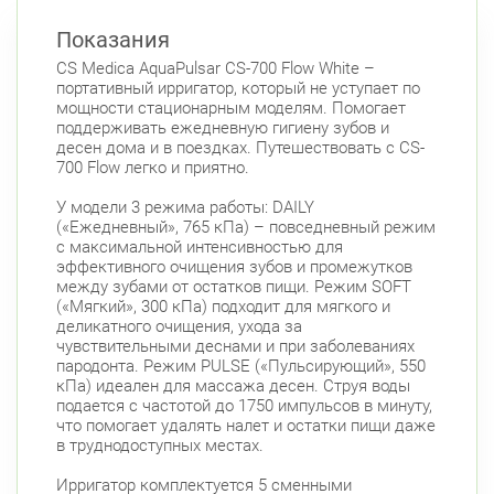
Московский район
Показания
Авиационная улица, д. 7
Круглосуточно
Парк Победы
Электросила
CS Medica AquaPulsar CS-700 Flow White –
портативный ирригатор, который не уступает по
Невский район
мощности стационарным моделям. Помогает
поддерживать ежедневную гигиену зубов и
ул. Чудновского, д. 19 (Российский пр., д. 7)
десен дома и в поездках. Путешествовать с CS-
Круглосуточно
700 Flow легко и приятно.
Проспект Большевиков
У модели 3 режима работы: DAILY
ул. Дыбенко ул., д. 8, к. 3
Круглосуточно
(«Ежедневный», 765 кПа) – повседневный режим
Улица Дыбенко
с максимальной интенсивностью для
эффективного очищения зубов и промежутков
Подвойского 6/5 (Белышева, 5)
8:00-22:00
между зубами от остатков пищи. Режим SOFT
Проспект Большевиков
Улица Дыбенко
(«Мягкий», 300 кПа) подходит для мягкого и
деликатного очищения, ухода за
Петроградский район
чувствительными деснами и при заболеваниях
пародонта. Режим PULSE («Пульсирующий», 550
Чкаловский пр., д. 60
Круглосуточно
кПа) идеален для массажа десен. Струя воды
Петроградская
Спортивная
подается с частотой до 1750 импульсов в минуту,
Чкаловская
что помогает удалять налет и остатки пищи даже
в труднодоступных местах.
Приморский район
Ирригатор комплектуется 5 сменными
Туристская ул., д.28 к.1
Круглосуточно