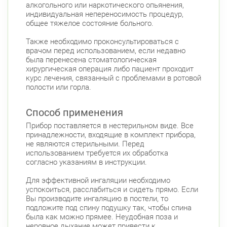
алкогольного или наркотического опьянения,
Комендантский пр.
индивидуальная непереносимость процедур,
Коломяжский пр. 26 (Аллея Поликарпова, д.
общее тяжелое состояние больного.
2)
Круглосуточно
Также необходимо проконсультироваться с
Пионерская
врачом перед использованием, если недавно
была перенесена стоматологическая
Богатырский пр., д. 28
Круглосуточно
хирургическая операция либо пациент проходит
Пионерская
Комендантский пр.
курс лечения, связанный с проблемами в ротовой
полости или горла.
Фрунзенский район
Дунайский пр., д. 34/16
Круглосуточно
Способ применения
Дунайская
Прибор поставляется в нестерильном виде. Все
Белы Куна, д.1, к.1
8:00-22:00
принадлежности, входящие в комплект прибора,
Бухарестская
Международная
не являются стерильными. Перед
использованием требуется их обработка
согласно указаниям в инструкции.
Для эффективной ингаляции необходимо
успокоиться, расслабиться и сидеть прямо. Если
Вы производите ингаляцию в постели, то
подложите под спину подушку так, чтобы спина
была как можно прямее. Неудобная поза и
неровное дыхание может привести к