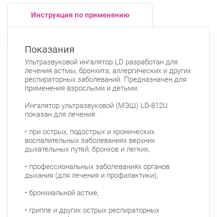
пр. Наставников, д. 19
Круглосуточно
Инструкция по применению
Ладожская
Красносельский район
Показания
Ленинский пр., д.78, к.1
Круглосуточно
Ультразвуковой ингалятор LD разработан для
Юго-Западная
лечения астмы, бронхита, аллергических и других
респираторных заболеваний. Предназначен для
Ленинский пр., д. 88
Круглосуточно
применения взрослыми и детьми.
Юго-Западная
Ингалятор ультразвуковой (МЭШ) LD-812U
Московский район
показан для лечения:
Авиационная улица, д. 7
Круглосуточно
Парк Победы
Электросила
• при острых, подострых и хронических
воспалительных заболеваниях верхних
Невский район
дыхательных путей, бронхов и легких,
ул. Чудновского, д. 19 (Российский пр., д. 7)
• профессиональных заболеваниях органов
Круглосуточно
дыхания (для лечения и профилактики),
Проспект Большевиков
• бронхиальной астме,
ул. Дыбенко ул., д. 8, к. 3
Круглосуточно
Улица Дыбенко
• гриппе и других острых респираторных