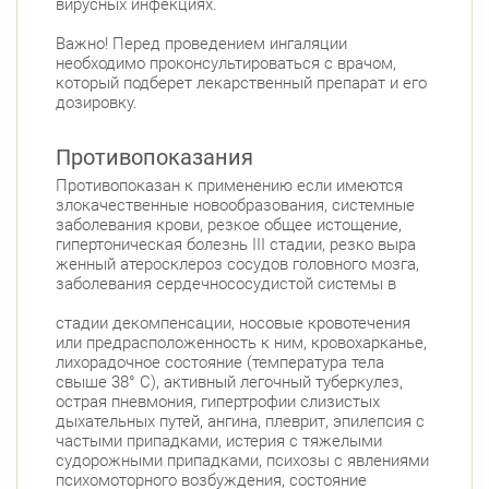
вирусных инфекциях.
Подвойского 6/5 (Белышева, 5)
8:00-22:00
Проспект Большевиков
Улица Дыбенко
Важно! Перед проведением ингаляции
необходимо проконсультироваться с врачом,
Петроградский район
который подберет лекарственный препарат и его
дозировку.
Чкаловский пр., д. 60
Круглосуточно
Петроградская
Спортивная
Чкаловская
Противопоказания
Противопоказан к применению если имеются
Б. Монетная ул., д. 10
Круглосуточно
злокачественные новообразования, системные
Горьковская
Петроградская
заболевания крови, резкое общее истощение,
Чкаловская
гипертоническая болезнь III стадии, резко выра
женный атеросклероз сосудов головного мозга,
Приморский район
заболевания сердечнососудистой системы в
Савушкина ул., д.143
Круглосуточно
стадии декомпенсации, носовые кровотечения
Беговая
или предрасположенность к ним, кровохарканье,
пр. Королёва, д. 61
лихорадочное состояние (температура тела
Круглосуточно
свыше 38° С), активный легочный туберкулез,
Комендантский пр.
острая пневмония, гипертрофии слизистых
Комендантский пр., д. 34 к. 1
дыхательных путей, ангина, плеврит, эпилепсия с
Круглосуточно
частыми припадками, истерия с тяжелыми
Комендантский пр.
судорожными припадками, психозы с явлениями
Комендантский пр. 67
психомоторного возбуждения, состояние
Круглосуточно