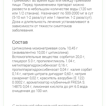
Принимают во время еды или между приемами
пищи. Перед применением препарат можно
развести в небольшом количестве воды (120 мл
или 1/2 стакана). Назначают по 500-2000 мг в сут
(5-10 мл 1-2 раза/сут или 1 пакетик 1-2 раза/сут).
Доза и длительность лечения устанавливают в
зависимости от тяжести симптомов
заболевания.
Состав
Цитиколина моионатриевая соль 10,45 г
(эквивалентно 10,00 г цитиколина).
Вспомогательные вещества: сорбитол 20,0 г,
глицерол 5.0 г, пропиленгликоль 1.04 г,
метилпарагидроксибензоат 0,16 г,
пропилпарагидроксибензоат 0,04 г. калия сорбат
0,14 г, натрия цитрата дигидрат 0,60 г, натрия
сахаринат 0,02 г, краситель азорубин (Е 122)
0.0002 г, ароматизатор клубничный FRESA S.
1487S 0,04 г, лимонная кислота до pH 6.0.вода
очищенная до 100 мл.
С актуальной официальной инструкцией на