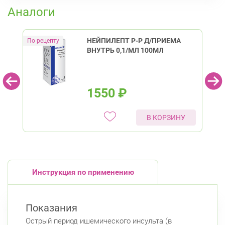
Юго-Западная
Аналоги
Московский район
Авиационная улица, д. 7
Круглосуточно
НЕЙПИЛЕПТ Р-Р Д/ПРИЕМА
Парк Победы
Электросила
ВНУТРЬ 0,1/МЛ 100МЛ
Приморский район
Туристская ул., д.28 к.1
Круглосуточно
Беговая
1550
₽
В КОРЗИНУ
Инструкция по применению
Показания
Острый период ишемического инсульта (в