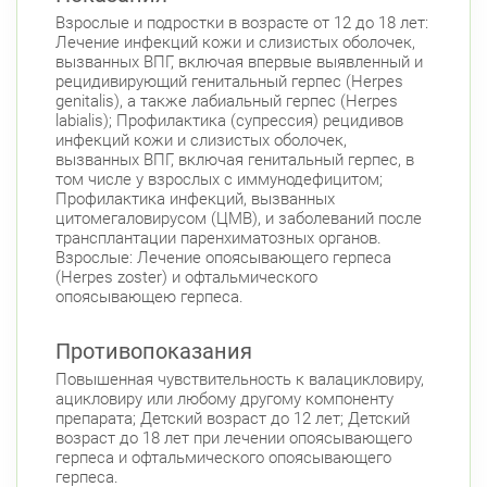
Взрослые и подростки в возрасте от 12 до 18 лет:
Лечение инфекций кожи и слизистых оболочек,
вызванных ВПГ, включая впервые выявленный и
рецидивирующий генитальный герпес (Herpes
genitalis), а также лабиальный герпес (Herpes
labialis); Профилактика (супрессия) рецидивов
инфекций кожи и слизистых оболочек,
вызванных ВПГ, включая генитальный герпес, в
том числе у взрослых с иммунодефицитом;
Профилактика инфекций, вызванных
цитомегаловирусом (ЦМВ), и заболеваний после
трансплантации паренхиматозных opганов.
Взрослые: Лечение опоясывающего герпеса
(Herpes zoster) и офтальмического
опоясывающею герпеса.
Противопоказания
Повышенная чувствительность к валацикловиру,
ацикловиру или любому другому компоненту
препарата; Детский возраст до 12 лет; Детский
возраст до 18 лет при лечении опоясывающего
герпеса и офтальмического опоясывающего
герпеса.