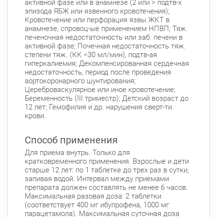
активной фазе или в анамнезе (2 или > подтв-х
эпизода ЯБЖ или язвенного кровотечения);
Кровотечение или перфорация язвы ЖКТ в
анамнезе, спровоц-ые применением НПВП; Тяж.
печеночная недостаточность или заб. печени в
активной фазе; Почечная недостаточность тяж.
степени тяж. (КК <30 мл/мин), подтв-ая
гиперкалиемия; Декомпенсированная сердечная
недостаточность, период после проведения
аортокоронарного шунтирования;
Цереброваскулярное или иное кровотечение;
Беременность (III триместр); Детский возраст до
12 лет; Гемофилия и др. нарушения сверт-ти.
крови.
Способ применения
Для приема внутрь. Только для
кратковременного применения. Взрослые и дети
старше 12 лет: по 1 таблетке до трех раз в сутки,
запивая водой. Интервал между приемами
препарата должен составлять не менее 6 часов.
Максимальная разовая доза: 2 таблетки
(соответствует 400 мг ибупрофена, 1000 мг
парацетамола). Максимальная суточная доза