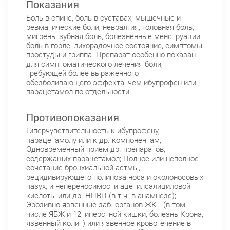
Показания
Боль в спине, боль в суставах, мышечные и
ревматические боли, невралгия, головная боль,
мигрень, зубная боль, болезненные менструации,
боль в горле, лихорадочное состояние, симптомы
простуды и гриппа. Препарат особенно показан
для симптоматического лечения боли,
требующей более выраженного
обезболивающего эффекта, чем ибупрофен или
парацетамол по отдельности.
Противопоказания
Гиперчувствительность к ибупрофену,
парацетамолу или к др. компонентам;
Одновременный прием др. препаратов,
содержащих парацетамол; Полное или неполное
сочетание бронхиальной астмы,
рецидивирующего полипоза носа и околоносовых
пазух, и непереносимости ацетилсалициловой
кислоты или др. НПВП (в т.ч. в анамнезе);
Эрозивно-язвенные заб. органов ЖКТ (в том
числе ЯБЖ и 12типерстной кишки, болезнь Крона,
язвенный колит) или язвенное кровотечение в