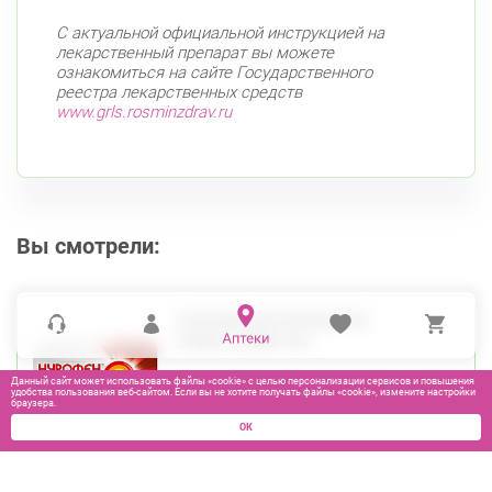
С актуальной официальной инструкцией на
лекарственный препарат вы можете
ознакомиться на сайте Государственного
реестра лекарственных средств
www.grls.rosminzdrav.ru
Вы смотрели:
НУРОФЕН ИНТЕНСИВ ТАБ
200МГ+500МГ №6
Данный сайт может использовать файлы «cookie» с целью персонализации сервисов и повышения
удобства пользования веб-сайтом. Если вы не хотите получать файлы «cookie», измените настройки
браузера.
ОК
380
₽