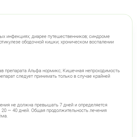
инский пр., д. 88
Круглосуточно
Юго-Западная
ский район
ационная улица, д. 7
Круглосуточно
Парк Победы
Электросила
ых инфекциях; диарее путешественников; синдроме
тикулезе ободочной кишки; хроническом воспалении
й район
 Чудновского, д. 19 (Российский пр., д. 7)
Круглосуточно
Проспект Большевиков
 Дыбенко ул., д. 8, к. 3
Круглосуточно
ав препарата Альфа нормикс; Кишечная непроходимость
Улица Дыбенко
епарат следует принимать только в случае крайней
войского 6/5 (Белышева, 5)
8:00-22:00
Проспект Большевиков
Улица Дыбенко
радский район
чения не должна превышать 7 дней и определяется
з 20 — 40 дней. Общая продолжительность лечения
ловский пр., д. 60
Круглосуточно
ёма.
Петроградская
Спортивная
Чкаловская
ский район