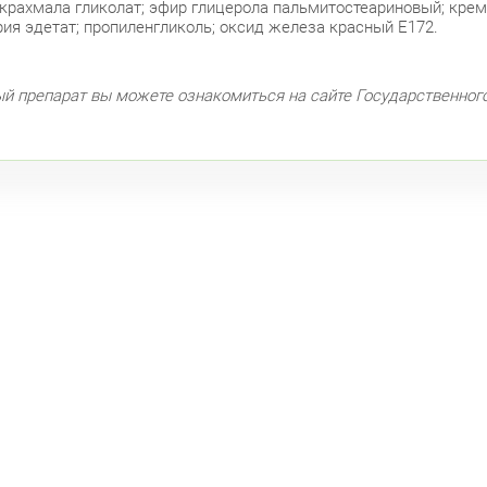
Сав
крахмала гликолат; эфир глицерола пальмитостеариновый; кре
ия эдетат; пропиленгликоль; оксид железа красный Е172.
пр.
ый препарат вы можете ознакомиться на сайте Государственног
Ком
Кол
Кру
Бог