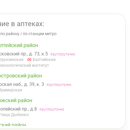
ие в аптеках:
/
по району
/
по станции метро
лтейский район
ковский пр., д. 73, к.5
Круглосуточно
Фрунзенская
Балтийская
Технологический институт
островский район
ская наб., д. 39, к. 3
Круглосуточно
Приморская
ожский район
опейский пр., д.8
Круглосуточно
Улица Дыбенко
ский район