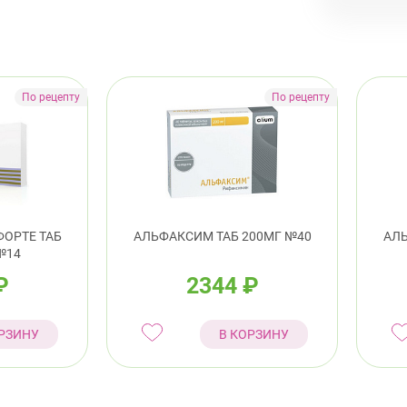
ул.
пр.
Калини
Про
8:0
Кировс
пр.
ОРТЕ ТАБ
АЛЬФАКСИМ ТАБ 200МГ №40
АЛЬ
№14
Лен
₽
2344
₽
Красно
РЗИНУ
В КОРЗИНУ
Лен