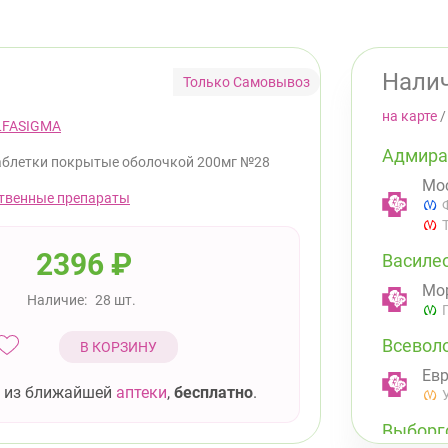
Налич
Только Самовывоз
на карте
LFASIGMA
Адмира
аблетки покрытые оболочкой 200мг №28
Мос
твенные препараты
2396
₽
Василе
Мор
Наличие:
28 шт.
Всевол
В КОРЗИНУ
Евр
 из ближайшей
аптеки
,
бесплатно
.
Выборг