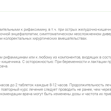
Лен
Москов
Ави
ительными к рифаксимину, в т.ч. при острых желудочно-кишечн
ночной энцефалопатии; симптоматическом неосложненном дивер
Невски
и колоректальных хирургических вмешательствах.
ул.
ул.
м рифамицинам или к любому из компонентов, входящих в сост
е кишечника. С осторожностью: При беременности и лактации пр
рача.
Под
Петрог
 часов до 2 таблеток каждые 8-12 часов. Продолжительность ле
повторный курс лечения следует проводить не ранее, чем чере
Чка
екомендации врача могут быть изменены дозы и частота их при
Примор