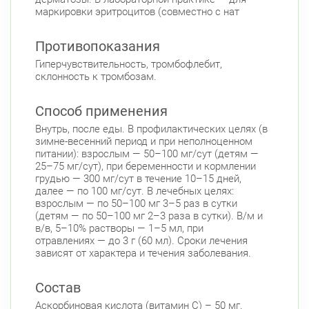
Горьковская
Петроградская
маркировки эритроцитов (совместно с нат
Чкаловская
Противопоказания
Приморский район
Гиперчувствительность, тромбофлебит,
Туристская ул., д.28 к.1
Круглосуточно
склонность к тромбозам.
Беговая
Савушкина ул., д.143
Круглосуточно
Способ применения
Беговая
Внутрь, после еды. В профилактических целях (в
пр. Королёва, д. 61
зимне-весенний период и при неполноценном
Круглосуточно
питании): взрослым — 50–100 мг/сут (детям —
Комендантский пр.
25–75 мг/сут), при беременности и кормлении
Комендантский пр., д. 34 к. 1
грудью — 300 мг/сут в течение 10–15 дней,
Круглосуточно
далее — по 100 мг/сут. В лечебных целях:
Комендантский пр.
взрослым — по 50–100 мг 3–5 раз в сутки
Комендантский пр. 67
(детям — по 50–100 мг 2–3 раза в сутки). В/м и
Круглосуточно
в/в, 5–10% растворы — 1–5 мл, при
Комендантский пр.
отравлениях — до 3 г (60 мл). Сроки лечения
Коломяжский пр. 26 (Аллея Поликарпова, д.
зависят от характера и течения заболевания.
2)
Круглосуточно
Пионерская
Состав
Аскорбиновая кислота (витамин С) – 50 мг.