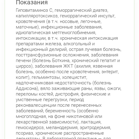
Показания
Красносельский район
Гиповитаминоз C, геморрагический диатез,
Ленинский пр., д.78, к.1
Круглосуточно
капилляротоксикоз, геморрагический инсульт,
Юго-Западная
кровотечения (в т.ч. носовые, легочные,
маточные), инфекционные заболевания,
Московский район
идиопатическая метгемоглобинемия,
Авиационная улица, д. 7
интоксикации, в т.ч. хроническая интоксикация
Круглосуточно
препаратами железа, алкогольный и
Парк Победы
Электросила
инфекционный делирий, острая лучевая болезнь,
Невский район
посттрансфузионные осложнения, заболевания
печени (болезнь Боткина, хронический гепатит и
ул. Чудновского, д. 19 (Российский пр., д. 7)
цирроз), заболевания ЖКТ (ахилия, язвенная
Круглосуточно
болезнь, особенно после кровотечения, энтерит,
Проспект Большевиков
колит), гельминтозы, холецистит,
надпочечниковая недостаточность (болезнь
ул. Дыбенко ул., д. 8, к. 3
Круглосуточно
Аддисона), вяло заживающие раны, язвы, ожоги,
Улица Дыбенко
переломы костей, дистрофия, физические и
умственные перегрузки, период
Петроградский район
реконвалесценции после перенесенных
заболеваний, беременность (особенно
Чкаловский пр., д. 60
Круглосуточно
многоплодная, на фоне никотиновой или
Петроградская
Спортивная
лекарственной зависимости), лактация,
Чкаловская
гемосидероз, меланодермия, эритродермия,
псориаз, хронические распространенные
Б. Монетная ул., д. 10
Круглосуточно
дерматозы. В лабораторной практике — для