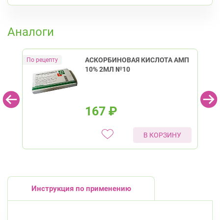
пр. Энгельса, д. 126 к. 1
8:00-22:00
К списку аптек
Озерки
Проспект Просвещения
Аналоги
Калининский район
Проспект Просвещения, д. 91 (Киришская ул.,
д. 4)
АСКОРБИНОВАЯ КИСЛОТА АМП
8:00-22:00
10% 2МЛ №10
Гражданский пр.
пр. Науки, д. 19, к. 2
Круглосуточно
Академическая
Политехническая
167
₽
Кировский район
пр. Ветеранов, д. 109, к. 1
Круглосуточно
В КОРЗИНУ
Проспект Ветеранов
Ленинский пр., д.104
Круглосуточно
Юго-Западная
Ленинский проспект
Красногвардейский район
Инструкция по применению
пр. Наставников, д. 19
Круглосуточно
Ладожская