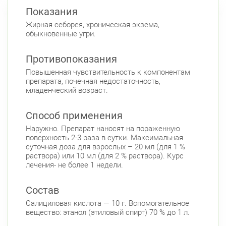
Показания
Красносельский район
Жирная себорея, хроническая экзема,
Ленинский пр., д.78, к.1
Круглосуточно
обыкновенные угри.
Юго-Западная
Ленинский пр., д. 88
Круглосуточно
Противопоказания
Юго-Западная
Повышенная чувствительность к компонентам
препарата, почечная недостаточность,
Московский район
младенческий возраст.
Авиационная улица, д. 7
Круглосуточно
Парк Победы
Электросила
Способ применения
Невский район
Наружно. Препарат наносят на пораженную
поверхность 2-3 раза в сутки. Максимальная
ул. Чудновского, д. 19 (Российский пр., д. 7)
суточная доза для взрослых – 20 мл (для 1 %
Круглосуточно
раствора) или 10 мл (для 2 % раствора). Курс
Проспект Большевиков
лечения- не более 1 недели.
ул. Дыбенко ул., д. 8, к. 3
Круглосуточно
Улица Дыбенко
Состав
Салициловая кислота — 10 г. Вспомогательное
Подвойского 6/5 (Белышева, 5)
8:00-22:00
вещество: этанол (этиловый спирт) 70 % до 1 л.
Проспект Большевиков
Улица Дыбенко