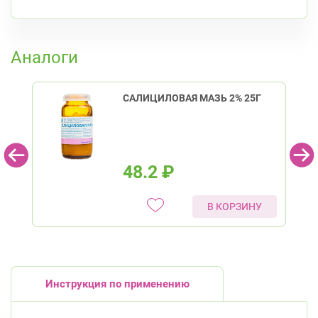
Проспект Просвещения
пр. Энгельса, д. 126 к. 1
8:00-22:00
К списку аптек
Озерки
Проспект Просвещения
Аналоги
Калининский район
Проспект Просвещения, д. 91 (Киришская ул.,
д. 4)
САЛИЦИЛОВАЯ МАЗЬ 2% 25Г
8:00-22:00
Гражданский пр.
пр. Науки, д. 19, к. 2
Круглосуточно
Академическая
Политехническая
48.2
₽
Кировский район
пр. Ветеранов, д. 109, к. 1
Круглосуточно
В КОРЗИНУ
Проспект Ветеранов
Ленинский пр., д.104
Круглосуточно
Юго-Западная
Ленинский проспект
Красногвардейский район
Инструкция по применению
пр. Наставников, д. 19
Круглосуточно
Ладожская