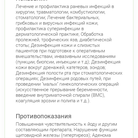
ул. Дыбенко ул., д. 8, к. 3
Круглосуточно
Лечение и профилактика раневых инфекций в
Улица Дыбенко
хирургии, травматологии, комбустиологии,
Подвойского 6/5 (Белышева, 5)
стоматологии; Лечение бактериальных,
8:00-22:00
грибковых и вирусных инфекций кожи,
Проспект Большевиков
Улица Дыбенко
профилактика суперинфекции в
Петроградский район
дерматологической практике; Обработка
пролежней, трофических язв, диабетической
Чкаловский пр., д. 60
Круглосуточно
стопы; Дезинфекция кожи и слизистых
Петроградская
Спортивная
пациентов при подготовке к оперативным
Чкаловская
вмешательствам, инвазивным исследованиям
(пункции, биопсии, инъекции и т.д); Дезинфекция
Б. Монетная ул., д. 10
кожи вокруг дренажей, катетеров, зондов;
Круглосуточно
Горьковская
Петроградская
Дезинфекция полости рта при стоматологических
операциях; Дезинфекция родовых путей, при
Чкаловская
проведении "малых" гинекологических операций
Приморский район
(искусственное прерывание беременности,
введение внутриматочной спирали (ВМС),
Туристская ул., д.28 к.1
Круглосуточно
коагуляция эрозии и полипа и т.д.).
Беговая
Противопоказания
Савушкина ул., д.143
Круглосуточно
Беговая
Повышенная чувствительность к йоду и другим
составляющим препарата; Нарушение функции
пр. Королёва, д. 61
Круглосуточно
щитовидной железы (гипертиреоз); Аденома