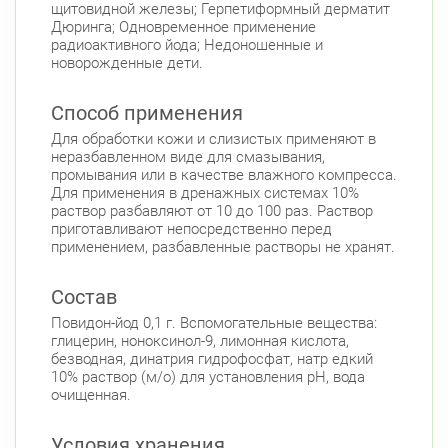
Комендантский пр.
щитовидной железы; Герпетиформный дерматит
Дюринга; Одновременное применение
Комендантский пр., д. 34 к. 1
Круглосуточно
радиоактивного йода; Недоношенные и
Комендантский пр.
новорожденные дети.
Коломяжский пр. 26 (Аллея Поликарпова, д.
2)
Способ применения
Круглосуточно
Пионерская
Для обработки кожи и слизистых применяют в
неразбавленном виде для смазывания,
Богатырский пр., д. 28
Круглосуточно
промывания или в качестве влажного компресса.
Пионерская
Комендантский пр.
Для применения в дренажных системах 10%
раствор разбавляют от 10 до 100 раз. Раствор
Фрунзенский район
приготавливают непосредственно перед
Дунайский пр., д. 34/16
применением, разбавленные растворы не хранят.
Круглосуточно
Дунайская
Состав
Белы Куна, д.1, к.1
8:00-22:00
Бухарестская
Международная
Повидон-йод 0,1 г. Вспомогательные вещества:
глицерин, ноноксинол-9, лимонная кислота,
безводная, динатрия гидрофосфат, натр едкий
10% раствор (м/о) для установления pH, вода
очищенная.
Условия хранения