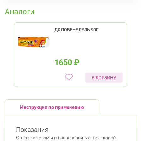
К списку аптек
Озерки
Проспект Просвещения
Аналоги
Калининский район
Проспект Просвещения, д. 91 (Киришская ул.,
д. 4)
ДОЛОБЕНЕ ГЕЛЬ 90Г
8:00-22:00
Гражданский пр.
пр. Науки, д. 19, к. 2
Круглосуточно
Академическая
Политехническая
1650
₽
Кировский район
пр. Ветеранов, д. 109, к. 1
Круглосуточно
В КОРЗИНУ
Проспект Ветеранов
Ленинский пр., д.104
Круглосуточно
Юго-Западная
Ленинский проспект
Инструкция по применению
Красногвардейский район
пр. Наставников, д. 19
Круглосуточно
Ладожская
Показания
Красносельский район
Отеки, гематомы и воспаления мягких тканей,