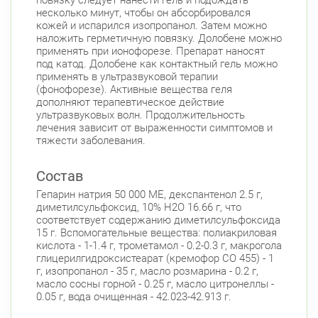
Б. Монетная ул., д. 10
несколько минут, чтобы он абсорбировался
Круглосуточно
кожей и испарился изопропанол. Затем можно
Горьковская
Петроградская
наложить герметичную повязку. Долобене можно
Чкаловская
применять при ионофорезе. Препарат наносят
под катод. Долобене как контактный гель можно
Приморский район
применять в ультразвуковой терапии
Туристская ул., д.28 к.1
(фонофорезе). Активные вещества геля
Круглосуточно
Беговая
дополняют терапевтическое действие
ультразвуковых волн. Продолжительность
Савушкина ул., д.143
лечения зависит от выраженности симптомов и
Круглосуточно
Беговая
тяжести заболевания.
пр. Королёва, д. 61
Круглосуточно
Состав
Комендантский пр.
Гепарин натрия 50 000 МЕ, декспантенол 2.5 г,
Комендантский пр., д. 34 к. 1
Круглосуточно
диметилсульфоксид, 10% Н2О 16.66 г, что
Комендантский пр.
соответствует содержанию диметилсульфоксида
15 г. Вспомогательные вещества: полиакриловая
Комендантский пр. 67
Круглосуточно
кислота - 1-1.4 г, трометамол - 0.2-0.3 г, макрогола
Комендантский пр.
глицерилгидроксистеарат (кремофор CO 455) - 1
г, изопропанол - 35 г, масло розмарина - 0.2 г,
Коломяжский пр. 26 (Аллея Поликарпова, д.
масло сосны горной - 0.25 г, масло цитронеллы -
2)
Круглосуточно
0.05 г, вода очищенная - 42.023-42.913 г.
Пионерская