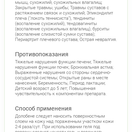
мышц, сухожилий, сухожильных влагалищ;
Ленинский пр., д. 88
Круглосуточно
Закрытые травмы, ушибы; Травмы суставов с
Юго-Западная
растяжением связок и сухожилий; Эпикондилит
плеча ("локоть теннисиста"), тендиниты
Московский район
(воспаление сухожилий), тендовагиниты
Авиационная улица, д. 7
(воспаление сухожильных влагалищ), бурситы
Круглосуточно
Парк Победы
Электросила
(воспаление слизистой сумки сустава);
Периартрит плечевого сустава; Острая невралгия.
Невский район
ул. Чудновского, д. 19 (Российский пр., д. 7)
Противопоказания
Круглосуточно
Тяжелые нарушения функции печени; Тяжелые
Проспект Большевиков
нарушения функции почек; Бронхиальная астма;
Выраженные нарушения со стороны сердечно-
ул. Дыбенко ул., д. 8, к. 3
Круглосуточно
сосудистой системы; Открытые раны в месте
Улица Дыбенко
нанесения; Беременность; Период лактации;
Детский возраст до 5 лет; Повышенная
Подвойского 6/5 (Белышева, 5)
8:00-22:00
чувствительность к компонентам препарата.
Проспект Большевиков
Улица Дыбенко
Петроградский район
Способ применения
Чкаловский пр., д. 60
Долобене следует наносить поверхностным
Круглосуточно
слоем на кожу над пораженным участком кожи
Петроградская
Спортивная
2-4 раза/сут. При использовании геля под
Чкаловская
повязку следует нанести гель и подождать