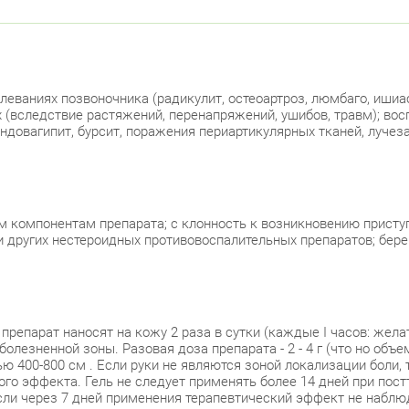
еваниях позвоночника (радикулит, остеоартроз, люмбаго, ишиас)
 (вследствие растяжений, перенапряжений, ушибов, травм); восп
ндовагипит, бурсит, поражения периартикулярных тканей, лучез
м компонентам препарата; с клонность к возникновению прист
других нестероидных противовоспалительных препаратов; береме
репарат наносят на кожу 2 раза в сутки (каждые I часов: желат
олезненной зоны. Разовая доза препарата - 2 - 4 г (что но об
ю 400-800 см . Если руки не являются зоной локализации боли,
ого эффекта. Гель не следует применять более 14 дней при пос
сли через 7 дней применения терапевтический эффект не наблюд