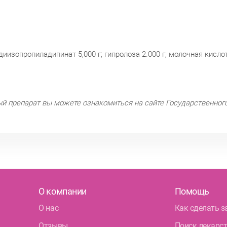
изопропиладипинат 5,000 г; гипролоза 2.000 г; молочная кислота
ый препарат вы можете ознакомиться на сайте Государственног
О компании
Помощь
О нас
Как сделать з
Отзывы
Поиск лекарс