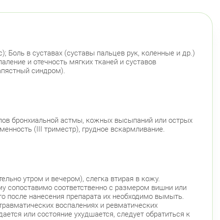
; Боль в суставах (суставы пальцев рук, коленные и др.)
аление и отечность мягких тканей и суставов
апястный синдром).
упов бронхиальной астмы, кожных высыпаний или острых
нность (III триместр), грудное вскармливание.
ельно утром и вечером), слегка втирая в кожу.
ъему сопоставимо соответственно с размером вишни или
 то после нанесения препарата их необходимо вымыть.
ттравматических воспалениях и ревматических
ается или состояние ухудшается, следует обратиться к