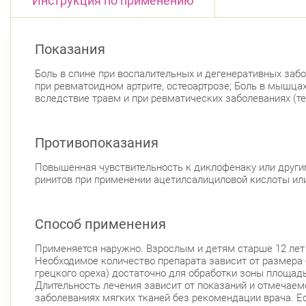
Инструкция по применению
Показания
Боль в спине при воспалительных и дегенеративных забол
при ревматоидном артрите, остеоартрозе; Боль в мышцах
вследствие травм и при ревматических заболеваниях (те
Противопоказания
Повышенная чувствительность к диклофенаку или други
ринитов при применении ацетилсалициловой кислоты или 
Способ применения
Применяется наружно. Взрослым и детям старше 12 лет п
Необходимое количество препарата зависит от размера б
грецкого ореха) достаточно для обработки зоны площадь
Длительность лечения зависит от показаний и отмечаем
заболеваниях мягких тканей без рекомендации врача. Е